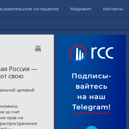
льзовательское соглашение
Медиакит
Контакты
ая Россия —
ают свою
ральной целевой
ономики,
я за счет
ия прав на
 распространение
ИКТ и