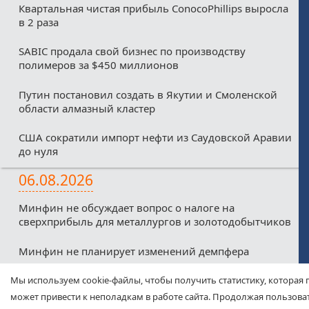
Квартальная чистая прибыль ConocoPhillips выросла
в 2 раза
SABIC продала свой бизнес по производству
полимеров за $450 миллионов
Путин постановил создать в Якутии и Смоленской
области алмазный кластер
США сократили импорт нефти из Саудовской Аравии
до нуля
06.08.2026
Минфин не обсуждает вопрос о налоге на
сверхприбыль для металлургов и золотодобытчиков
Минфин не планирует изменений демпфера
Минфин против любых налоговых льгот для малых
Мы используем cookie-файлы, чтобы получить статистику, которая 
нефтекомпаний из-за дефицитного бюджета
может привести к неполадкам в работе сайта. Продолжая пользоват