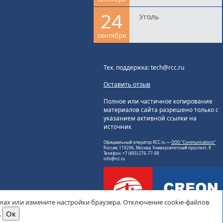
24
Уголь
сентября
Тех. поддержка: tech@rcc.ru
Оставить отзыв
Полное или частичное копирование
материалов сайта разрешено только с
указанием активной ссылки на
источник
Официальный оператор RCC.ru —
ООО "Communicationz"
Россия, 119296, Москва, Университетский проспект, 9
Телефон: +7 (495) 276-77-88
info@rcc.ru
йлах или измените настройки браузера. Отключение cookie-файлов
.