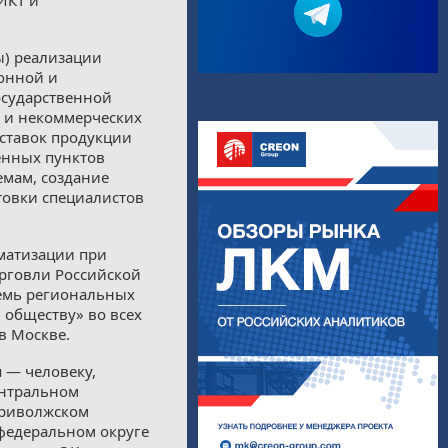
ы) реализации
онной и
осударственной
х и некоммерческих
оставок продукции
енных пунктов
мам, создание
товки специалистов
матизации при
рговли Российской
семь региональных
 обществу» во всех
в Москве.
 — человеку,
ентральном
Приволжском
федеральном округе