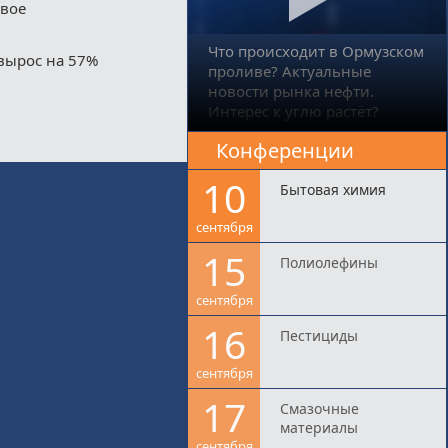
двое
Что происходит в Ормузском
вырос на 57%
проливе? Актуальные
новости рынка нефти.
Интерес к углю растёт?
Конференции
10
Бытовая химия
сентября
15
Полиолефины
сентября
16
Пестициды
сентября
17
Смазочные
материалы
сентября