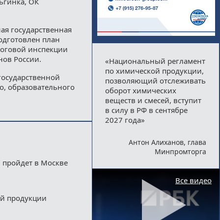
ьгинка, ОК
ая государственная
подготовлен план
логовой инспекции
нов России.
«Национальный регламент
по химической продукции,
государственной
позволяющий отслеживать
о, образовательного
оборот химических
веществ и смесей, вступит
в силу в РФ в сентябре
2027 года»
Антон Алиханов, глава
Минпромторга
 пройдет в Москве
Все видео
ой продукции