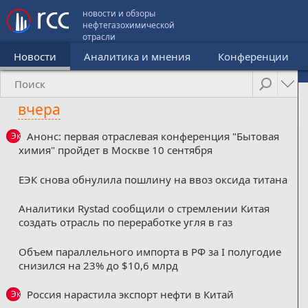
новости и обзоры
нефтегазохимической
отрасли
Новости
Аналитика и мнения
Конференции
вчера
Анонс: первая отраслевая конференция "Бытовая
Эксклюзив
химия" пройдет в Москве 10 сентября
ЕЭК снова обнулила пошлину на ввоз оксида титана
Аналитики Rystad сообщили о стремлении Китая
создать отрасль по переработке угля в газ
Объем параллельного импорта в РФ за I полугодие
снизился на 23% до $10,6 млрд
Россия нарастила экспорт нефти в Китай
Эксклюзив