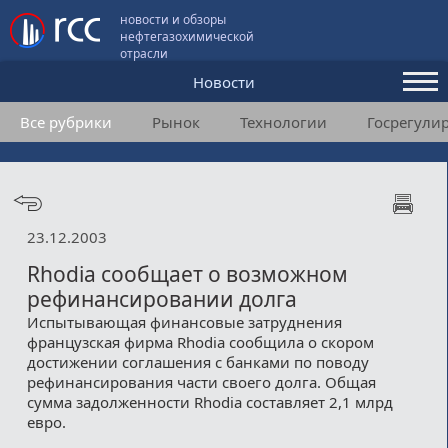
новости и обзоры
нефтегазохимической
отрасли
Новости
Все рубрики
Рынок
Технологии
Госрегули
Аналитика и мнения
Конференции
Видео
23.12.2003
Подписка
Rhodia сообщает о возможном
рефинансировании долга
Испытывающая финансовые затруднения
Пользовательское соглашение
французская фирма Rhodia сообщила о скором
достижении соглашения с банками по поводу
Медиакит
рефинансирования части своего долга. Общая
сумма задолженности Rhodia составляет 2,1 млрд
Контакты
евро.