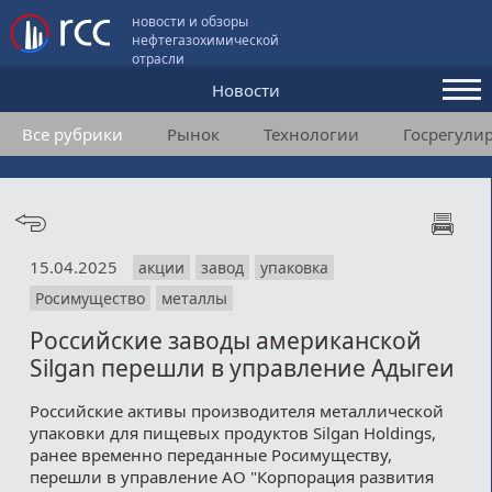
новости и обзоры
нефтегазохимической
отрасли
Новости
Все рубрики
Рынок
Технологии
Госрегули
Аналитика и мнения
Конференции
Видео
15.04.2025
акции
завод
упаковка
Подписка
Росимущество
металлы
Российские заводы американской
Пользовательское соглашение
Silgan перешли в управление Адыгеи
Медиакит
Российские активы производителя металлической
упаковки для пищевых продуктов Silgan Holdings,
Контакты
ранее временно переданные Росимуществу,
перешли в управление АО "Корпорация развития