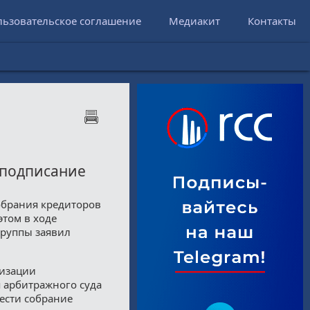
льзовательское соглашение
Медиакит
Контакты
 подписание
обрания кредиторов
этом в ходе
группы заявил
ризации
 арбитражного суда
вести собрание