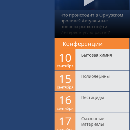
Что происходит в Ормузском
проливе? Актуальные
новости рынка нефти.
Интерес к углю растёт?
Конференции
10
Бытовая химия
сентября
15
Полиолефины
сентября
16
Пестициды
сентября
17
Смазочные
материалы
сентября