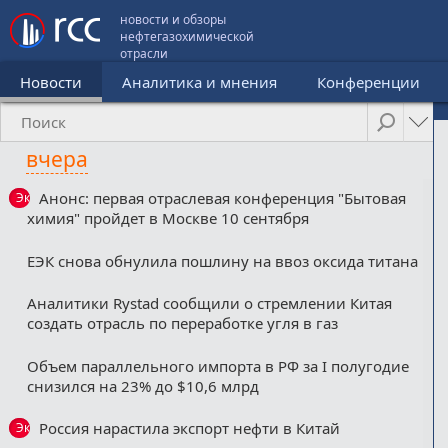
новости и обзоры
нефтегазохимической
отрасли
Новости
Аналитика и мнения
Конференции
вчера
Анонс: первая отраслевая конференция "Бытовая
Эксклюзив
химия" пройдет в Москве 10 сентября
ЕЭК снова обнулила пошлину на ввоз оксида титана
Аналитики Rystad сообщили о стремлении Китая
создать отрасль по переработке угля в газ
Объем параллельного импорта в РФ за I полугодие
снизился на 23% до $10,6 млрд
Россия нарастила экспорт нефти в Китай
Эксклюзив