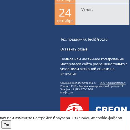
24
Уголь
сентября
Тех. поддержка: tech@rcc.ru
Оставить отзыв
Полное или частичное копирование
материалов сайта разрешено только с
указанием активной ссылки на
источник
Официальный оператор RCC.ru —
ООО "Communicationz"
Россия, 119296, Москва, Университетский проспект, 9
Телефон: +7 (495) 276-77-88
info@rcc.ru
йлах или измените настройки браузера. Отключение cookie-файлов
.