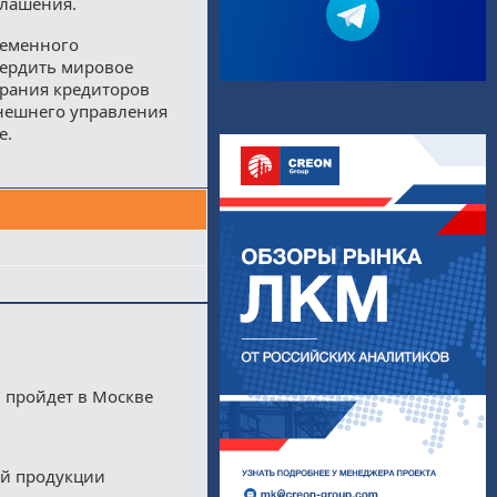
глашения.
ременного
вердить мировое
брания кредиторов
нешнего управления
е.
 пройдет в Москве
ой продукции