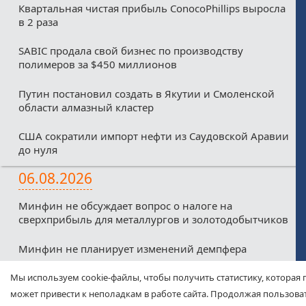
Квартальная чистая прибыль ConocoPhillips выросла
в 2 раза
SABIC продала свой бизнес по производству
полимеров за $450 миллионов
Путин постановил создать в Якутии и Смоленской
области алмазный кластер
США сократили импорт нефти из Саудовской Аравии
до нуля
06.08.2026
Минфин не обсуждает вопрос о налоге на
сверхприбыль для металлургов и золотодобытчиков
Минфин не планирует изменений демпфера
Минфин против любых налоговых льгот для малых
Мы используем cookie-файлы, чтобы получить статистику, которая 
нефтекомпаний из-за дефицитного бюджета
может привести к неполадкам в работе сайта. Продолжая пользоват