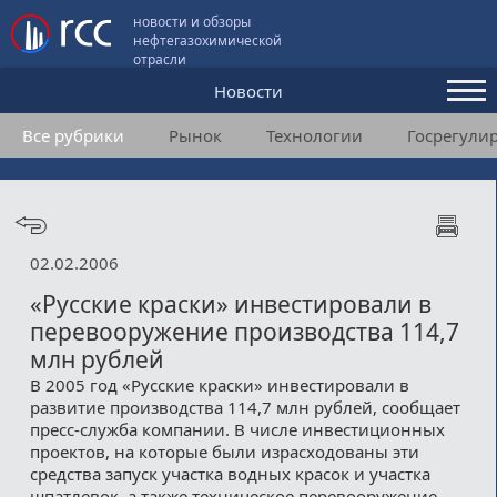
новости и обзоры
нефтегазохимической
отрасли
Новости
Все рубрики
Рынок
Технологии
Госрегули
Аналитика и мнения
Конференции
Видео
02.02.2006
Подписка
«Русские краски» инвестировали в
перевооружение производства 114,7
млн рублей
Пользовательское соглашение
В 2005 год «Русские краски» инвестировали в
развитие производства 114,7 млн рублей, сообщает
Медиакит
пресс-служба компании. В числе инвестиционных
проектов, на которые были израсходованы эти
Контакты
средства запуск участка водных красок и участка
шпатлевок, а также техническое перевооружение