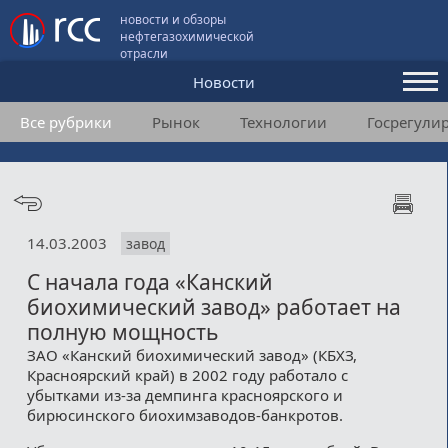
новости и обзоры
нефтегазохимической
отрасли
Новости
Все рубрики
Рынок
Технологии
Госрегули
Аналитика и мнения
Конференции
Видео
14.03.2003
завод
Подписка
С начала года «Канский
биохимический завод» работает на
Пользовательское соглашение
полную мощность
ЗАО «Канский биохимический завод» (КБХЗ,
Медиакит
Красноярский край) в 2002 году работало с
убытками из-за демпинга красноярского и
Контакты
бирюсинского биохимзаводов-банкротов.