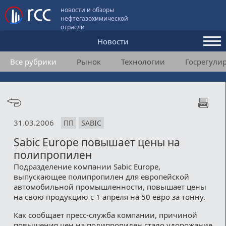
новости и обзоры
нефтегазохимической
отрасли
Новости
Все рубрики
Рынок
Технологии
Госрегули
Аналитика и мнения
Конференции
Видео
31.03.2006
ПП
SABIC
Подписка
Sabic Europe повышает цены на
полипропилен
Пользовательское соглашение
Подразделение компании Sabic Europe,
выпускающее полипропилен для европейской
Медиакит
автомобильной промышленности, повышает цены
на свою продукцию с 1 апреля на 50 евро за тонну.
Контакты
Как сообщает пресс-служба компании, причиной
повышения цен на полипропилен стало удорожание