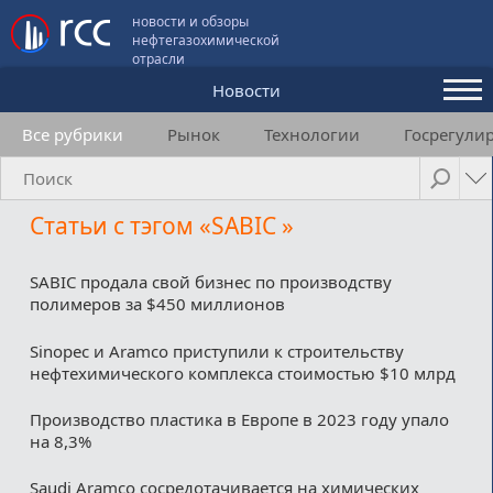
новости и обзоры
нефтегазохимической
отрасли
Новости
Все рубрики
Рынок
Технологии
Госрегули
Аналитика и мнения
Конференции
Статьи с тэгом «SABIC »
Видео
Подписка
SABIC продала свой бизнес по производству
полимеров за $450 миллионов
Sinopec и Aramco приступили к строительству
Пользовательское соглашение
нефтехимического комплекса стоимостью $10 млрд
Медиакит
Производство пластика в Европе в 2023 году упало
на 8,3%
Контакты
Saudi Aramco сосредотачивается на химических