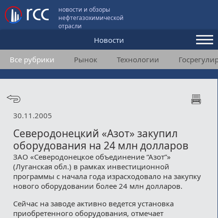
новости и обзоры
нефтегазохимической
отрасли
Новости
Все рубрики
Рынок
Технологии
Госрегули
Аналитика и мнения
Конференции
Видео
30.11.2005
Подписка
Северодонецкий «Азот» закупил
оборудования на 24 млн долларов
ЗАО «Северодонецкое объединение “Азот”»
Пользовательское соглашение
(Луганская обл.) в рамках инвестиционной
программы с начала года израсходовало на закупку
Медиакит
нового оборудовании более 24 млн долларов.
Контакты
Сейчас на заводе активно ведется установка
приобретенного оборудования, отмечает