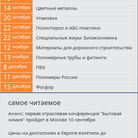
14
октября
Цветные металлы
20
октября
Упаковка
22
октября
Полистирол и АБС-пластики
22
октября
Специальные жиры: Биоэкономика
12
ноября
Материалы для дорожного строительства
13
ноября
Полимерные трубы и фитинги
8
декабря
ПВХ
11
декабря
Полимеры России
15
декабря
Фосфор
самое читаемое
Анонс: первая отраслевая конференция "Бытовая
химия" пройдет в Москве 10 сентября
Цены на дизтопливо в Европе взлетели до