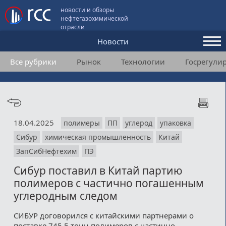
новости и обзоры
нефтегазохимической
отрасли
Новости
Все рубрики
Рынок
Технологии
Госрегули
Аналитика и мнения
Конференции
Видео
18.04.2025
полимеры
ПП
углерод
упаковка
Подписка
Сибур
химическая промышленность
Китай
ЗапСибНефтехим
ПЭ
Пользовательское соглашение
Сибур поставил в Китай партию
полимеров с частично погашенным
Медиакит
углеродным следом
Контакты
СИБУР договорился с китайскими партнерами о
поставке 745,5 тонн полимеров с частично