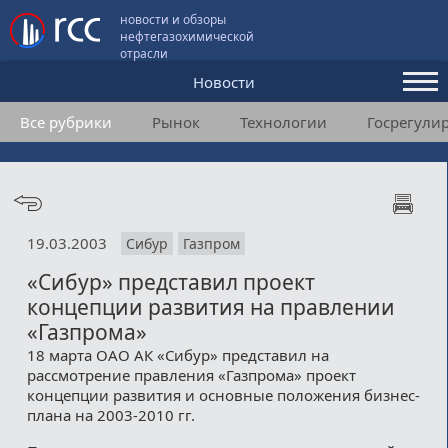
новости и обзоры
нефтегазохимической
отрасли
Новости
Все рубрики
Рынок
Технологии
Госрегули
Аналитика и мнения
Конференции
Видео
19.03.2003
Сибур
Газпром
Подписка
«Сибур» представил проект
концепции развития на правлении
Пользовательское соглашение
«Газпрома»
18 марта ОАО АК «Сибур» представил на
Медиакит
рассмотрение правления «Газпрома» проект
концепции развития и основные положения бизнес-
Контакты
плана на 2003-2010 гг.