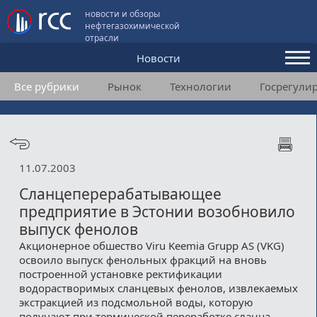
новости и обзоры
нефтегазохимической
отрасли
Новости
Все рубрики
Рынок
Технологии
Госрегули
Аналитика и мнения
Конференции
Видео
11.07.2003
Подписка
Сланцеперерабатывающее
предприятие в Эстонии возобновило
выпуск фенолов
Пользовательское соглашение
Акционерное обшество Viru Keemia Grupp AS (VKG)
освоило выпуск фенольных фракций на вновь
Медиакит
построенной установке ректификации
водорастворимых сланцевых фенолов, извлекаемых
Контакты
экстракцией из подсмольной воды, которую
получают при термической переработке сланца.