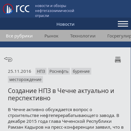
новости и обзоры
нефтегазохимической
отрасли
Новости
Все рубрики
Рынок
Технологии
Госрегули
Аналитика и мнения
Конференции
Видео
25.11.2016
НПЗ
Роснефть
бурение
Подписка
месторождение
Создание НПЗ в Чечне актуально и
Пользовательское соглашение
перспективно
Медиакит
В Чечне активно обсуждается вопрос о
строительстве нефтеперерабатывающего завода. В
Контакты
декабре 2015 года глава Чеченской Республики
Рамзан Кадыров на пресс-конференции заявил, что в