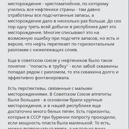
месторождение - хрестоматийное, по которому
учились все нефтяники страны - там давно
отработаны все подсчитанные запасы, а
месторождение дало в несколько раз больше. До сих
пор одну треть всей добычи в республике дает это
месторождение. Многие списывают это на
возможную ошибку при подсчете запасов, но есть и
версия, что нефть перетекает по горизонтальным
разломам с нижележащих слоев.
Еще в советском союзе у нефтяников было такое
понятие - "попасть в трубку" - если забой скважины
попадал рядом с разломом, то эта скважина долго и
эффективно фонтанировала.
Есть перспективы, связанные с малыми
месторождениями. В Советском Союзе аппетиты
были большие - в основном брали крупные
месторождения, и в нашей республике еще
достаточно много белых пятен. Есть горизонты,
которые в СССР при бурении попросту проходили,
если мощность пласта была маленькой. То есть,
можно возвращаться вверх, а не только вниз.