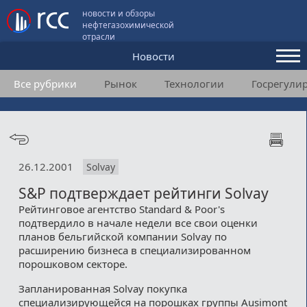
новости и обзоры
нефтегазохимической
отрасли
Новости
Все рубрики
Рынок
Технологии
Госрегули
Аналитика и мнения
Конференции
Видео
26.12.2001
Solvay
Подписка
S&P подтверждает рейтинги Solvay
Рейтинговое агентство Standard & Poor's
подтвердило в начале недели все свои оценки
Пользовательское соглашение
планов бельгийской компании Solvay по
расширению бизнеса в специализированном
Медиакит
порошковом секторе.
Контакты
Запланированная Solvay покупка
специализирующейся на порошках группы Ausimont