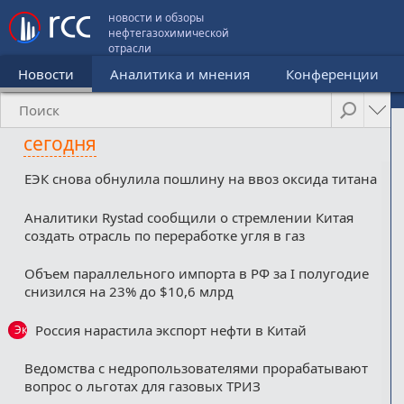
новости и обзоры
нефтегазохимической
отрасли
Новости
Аналитика и мнения
Конференции
сегодня
ЕЭК снова обнулила пошлину на ввоз оксида титана
Аналитики Rystad сообщили о стремлении Китая
создать отрасль по переработке угля в газ
Объем параллельного импорта в РФ за I полугодие
снизился на 23% до $10,6 млрд
Россия нарастила экспорт нефти в Китай
Эксклюзив
Ведомства с недропользователями прорабатывают
вопрос о льготах для газовых ТРИЗ