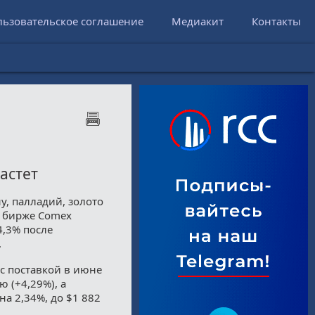
льзовательское соглашение
Медиакит
Контакты
астет
у, палладий, золото
и бирже Comex
4,3% после
.
 с поставкой в июне
 (+4,29%), а
на 2,34%, до $1 882