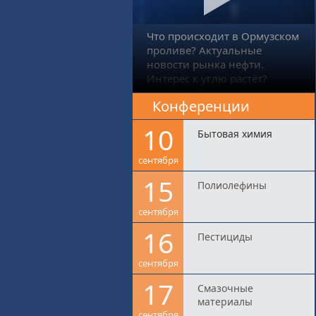
Что происходит в Ормузском
проливе? Актуальные
новости рынка нефти.
Интерес к углю растёт?
Конференции
10
Бытовая химия
сентября
15
Полиолефины
сентября
16
Пестициды
сентября
17
Смазочные
материалы
сентября