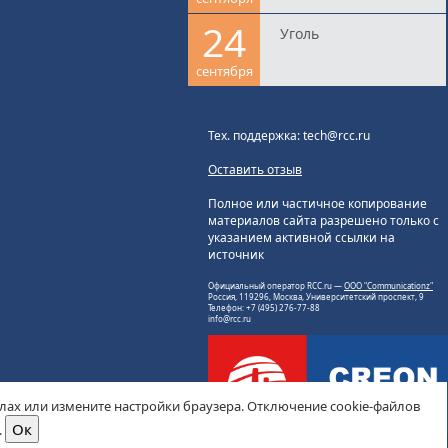
24
Уголь
сентября
Тех. поддержка: tech@rcc.ru
Оставить отзыв
Полное или частичное копирование
материалов сайта разрешено только с
указанием активной ссылки на
источник
Официальный оператор RCC.ru —
ООО "Communicationz"
Россия, 119296, Москва, Университетский проспект, 9
Телефон: +7 (495) 276-77-88
info@rcc.ru
йлах или измените настройки браузера. Отключение cookie-файлов
.