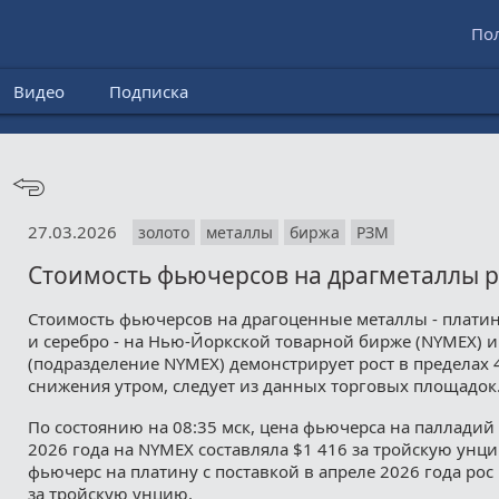
По
Видео
Подписка
27.03.2026
золото
металлы
биржа
РЗМ
Стоимость фьючерсов на драгметаллы р
Стоимость фьючерсов на драгоценные металлы - платин
и серебро - на Нью-Йоркской товарной бирже (NYMEX) 
(подразделение NYMEX) демонстрирует рост в пределах 
снижения утром, следует из данных торговых площадок
По состоянию на 08:35 мск, цена фьючерса на палладий
2026 года на NYMEX составляла $1 416 за тройскую унцию
фьючерс на платину с поставкой в апреле 2026 года рос 
за тройскую унцию.