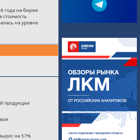
26 года на бирже
а стоимость
валась на уровне
ой продукции
двое
вырос на 57%