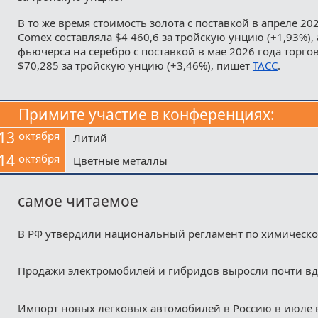
В то же время стоимость золота с поставкой в апреле 20
Comex составляла $4 460,6 за тройскую унцию (+1,93%), 
фьючерса на серебро с поставкой в мае 2026 года торго
$70,285 за тройскую унцию (+3,46%), пишет
ТАСС
.
Примите участие в конференциях:
13
октября
Литий
14
октября
Цветные металлы
самое читаемое
В РФ утвердили национальный регламент по химическ
Продажи электромобилей и гибридов выросли почти в
Импорт новых легковых автомобилей в Россию в июле 