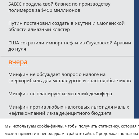
SABIC продала свой бизнес по производству
полимеров за $450 миллионов
Путин постановил создать в Якутии и Смоленской
области алмазный кластер
США сократили импорт нефти из Саудовской Аравии
до нуля
вчера
Минфин не обсуждает вопрос о налоге на
сверхприбыль для металлургов и золотодобытчиков
Минфин не планирует изменений демпфера
Минфин против любых налоговых льгот для малых
нефтекомпаний из-за дефицитного бюджета
Соглашение о свободной торговле между ЕАЭС и
Мы используем cookie-файлы, чтобы получить статистику, которая 
ОАЭ вступит в силу с 6 октября
может привести к неполадкам в работе сайта. Продолжая пользоват