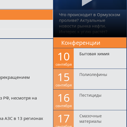
Что происходит в Ормузском
проливе? Актуальные
новости рынка нефти.
Интерес к углю растёт?
Конференции
10
Бытовая химия
сентября
15
Полиолефины
 прекращением
сентября
16
Пестициды
з РФ, несмотря на
сентября
17
Смазочные
а АЗС в 13 регионах
материалы
сентября