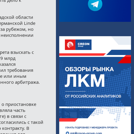
адской области
ерманской Linde
за рубежом, но
и неисполнении
рета взыскать с
19 млрд
тказался
нил требования
ие или иным
нного арбитража.
" о приостановке
вляла часть
е) в связи с
огласились с такой
 контракту. В
дования для