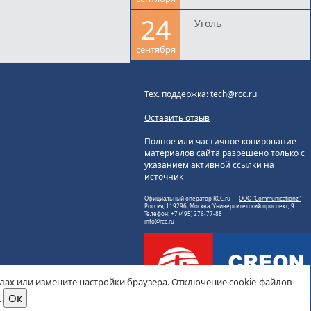
24
Уголь
сентября
Тех. поддержка: tech@rcc.ru
Оставить отзыв
Полное или частичное копирование
материалов сайта разрешено только с
указанием активной ссылки на
источник
Официальный оператор RCC.ru —
ООО "Communicationz"
Россия, 119296, Москва, Университетский проспект, 9
Телефон: +7 (495) 276-77-88
info@rcc.ru
йлах или измените настройки браузера. Отключение cookie-файлов
.