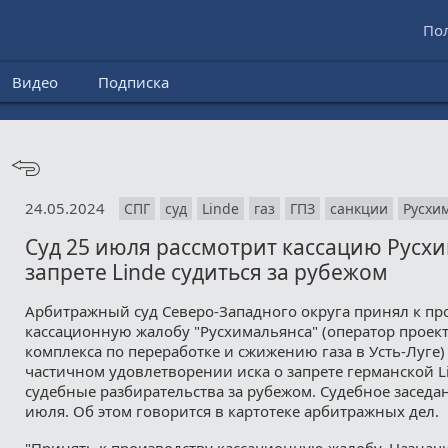
По
Видео
Подписка
24.05.2024
СПГ
суд
Linde
газ
ГПЗ
санкции
Русхи
Суд 25 июля рассмотрит кассацию Русх
запрете Linde судиться за рубежом
Арбитражный суд Северо-Западного округа принял к пр
кассационную жалобу "Русхимальянса" (оператор проект
комплекса по переработке и сжижению газа в Усть-Луге)
частичном удовлетворении иска о запрете германской L
судебные разбирательства за рубежом. Судебное заседа
июля. Об этом говорится в картотеке арбитражных дел.
"Принять к производству кассационную жалобу. Назначи