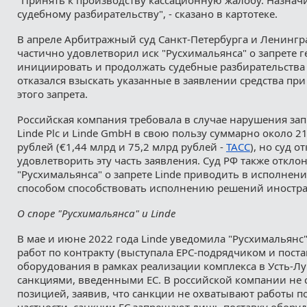
судебному разбирательству", - сказано в картотеке.
В апреле Арбитражный суд Санкт-Петербурга и Ленингр
частично удовлетворил иск "Русхимальянса" о запрете г
инициировать и продолжать судебные разбирательства 
отказался взыскать указанные в заявлении средства пр
этого запрета.
Российская компания требовала в случае нарушения зап
Linde Plc и Linde GmbH в свою пользу суммарно около 2
рублей (€1,44 млрд и 75,2 млрд рублей -
ТАСС
), но суд о
удовлетворить эту часть заявления. Суд РФ также откло
"Русхимальянса" о запрете Linde приводить в исполнен
способом способствовать исполнению решений иностра
О споре "Русхимальянса" и Linde
В мае и июне 2022 года Linde уведомила "Русхимальянс
работ по контракту (выступала EPC-подрядчиком и поста
оборудования в рамках реализации комплекса в Усть-Луг
санкциями, введенными ЕС. В российской компании не с
позицией, заявив, что санкции не охватывают работы по
частности, санкции ЕС запрещают лишь поставку обору