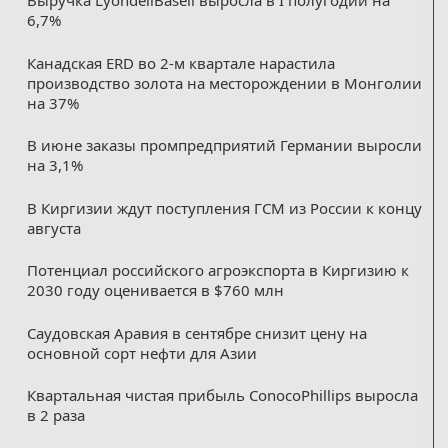
Выручка LyondellBasell выросла в I полугодии на
6,7%
Канадская ERD во 2-м квартале нарастила
производство золота на месторождении в Монголии
на 37%
В июне заказы промпредприятий Германии выросли
на 3,1%
В Киргизии ждут поступления ГСМ из России к концу
августа
Потенциал российского агроэкспорта в Киргизию к
2030 году оценивается в $760 млн
Саудовская Аравия в сентябре снизит цену на
основной сорт нефти для Азии
Квартальная чистая прибыль ConocoPhillips выросла
в 2 раза