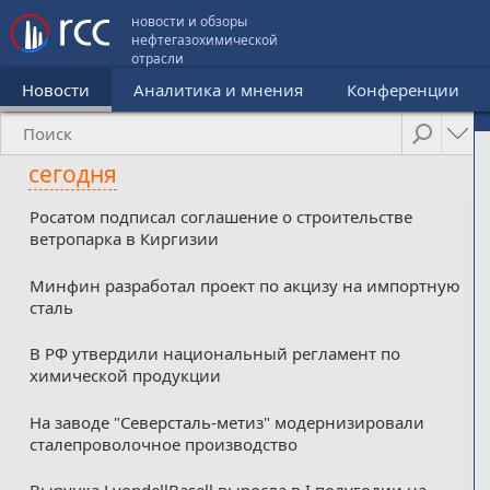
новости и обзоры
нефтегазохимической
отрасли
Новости
Аналитика и мнения
Конференции
сегодня
Росатом подписал соглашение о строительстве
ветропарка в Киргизии
Минфин разработал проект по акцизу на импортную
сталь
В РФ утвердили национальный регламент по
химической продукции
На заводе "Северсталь-метиз" модернизировали
сталепроволочное производство