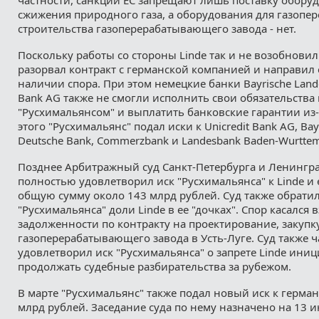
сжижения природного газа, а оборудования для газопер
строительства газоперерабатывающего завода - нет.
Поскольку работы со стороны Linde так и не возобновил
разорвал контракт с германской компанией и направил
наличии спора. При этом немецкие банки Bayrische Lande
Bank AG также не смогли исполнить свои обязательства
"Русхимальянсом" и выплатить банковские гарантии из-
этого "Русхимальянс" подал иски к Unicredit Bank AG, Bay
Deutsche Bank, Commerzbank и Landesbank Baden-Wurtte
Позднее Арбитражный суд Санкт-Петербурга и Ленингр
полностью удовлетворил иск "Русхимальянса" к Linde и 
общую сумму около 143 млрд рублей. Суд также обратил
"Русхимальянса" доли Linde в ее "дочках". Спор касался 
задолженности по контракту на проектирование, закупк
газоперерабатывающего завода в Усть-Луге. Суд также 
удовлетворил иск "Русхимальянса" о запрете Linde ини
продолжать судебные разбирательства за рубежом.
В марте "Русхимальянс" также подал новый иск к герман
млрд рублей. Заседание суда по нему назначено на 13 