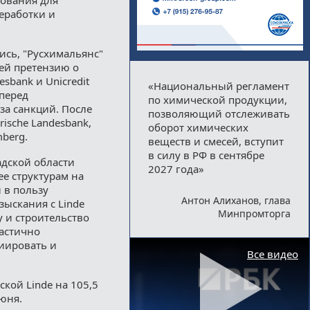
еработки и
ись, "Русхимальянс"
 ей претензию о
sbank и Unicredit
«Национальный регламент
 перед
по химической продукции,
за санкций. После
позволяющий отслеживать
rische Landesbank,
оборот химических
mberg.
веществ и смесей, вступит
в силу в РФ в сентябре
адской области
2027 года»
ее структурам на
 в пользу
Антон Алиханов, глава
взыскания с Linde
Минпромторга
у и строительство
частично
циировать и
Все видео
ской Linde на 105,5
июня.