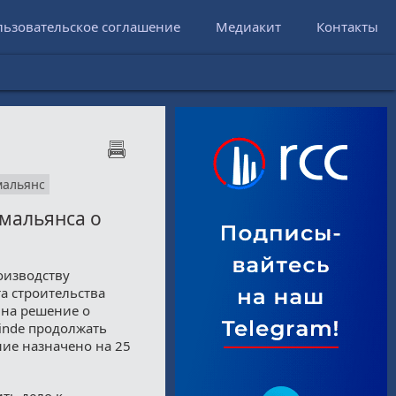
льзовательское соглашение
Медиакит
Контакты
мальянс
имальянса о
оизводству
а строительства
 на решение о
inde продолжать
ние назначено на 25
ть дело к