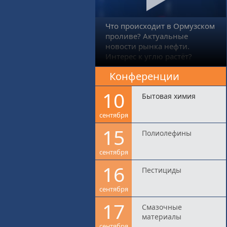
Что происходит в Ормузском
проливе? Актуальные
новости рынка нефти.
Интерес к углю растёт?
Конференции
10
Бытовая химия
сентября
15
Полиолефины
сентября
16
Пестициды
сентября
17
Смазочные
материалы
сентября