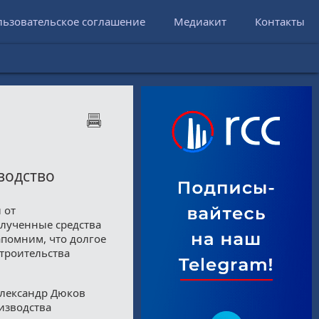
льзовательское соглашение
Медиакит
Контакты
водство
 от
олученные средства
апомним, что долгое
троительства
Александр Дюков
оизводства