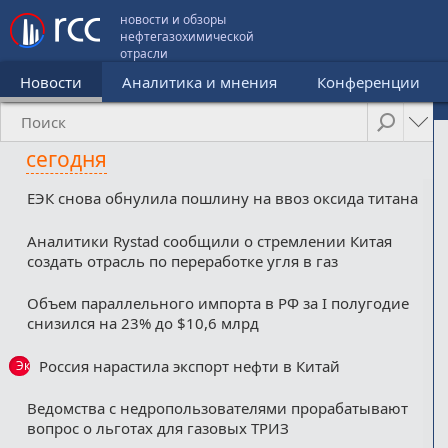
новости и обзоры
нефтегазохимической
отрасли
Новости
Аналитика и мнения
Конференции
сегодня
ЕЭК снова обнулила пошлину на ввоз оксида титана
Аналитики Rystad сообщили о стремлении Китая
создать отрасль по переработке угля в газ
Объем параллельного импорта в РФ за I полугодие
снизился на 23% до $10,6 млрд
Россия нарастила экспорт нефти в Китай
Эксклюзив
Ведомства с недропользователями прорабатывают
вопрос о льготах для газовых ТРИЗ