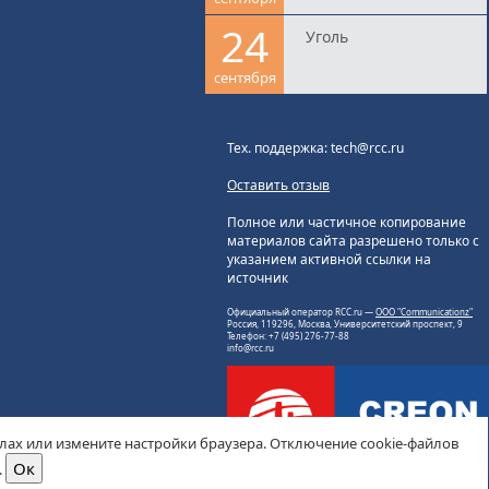
24
Уголь
сентября
Тех. поддержка: tech@rcc.ru
Оставить отзыв
Полное или частичное копирование
материалов сайта разрешено только с
указанием активной ссылки на
источник
Официальный оператор RCC.ru —
ООО "Communicationz"
Россия, 119296, Москва, Университетский проспект, 9
Телефон: +7 (495) 276-77-88
info@rcc.ru
йлах или измените настройки браузера. Отключение cookie-файлов
.