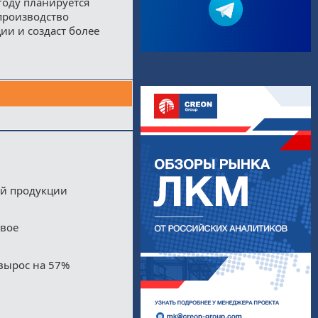
году планируется
производство
ии и создаст более
ой продукции
двое
вырос на 57%