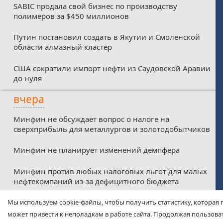
SABIC продала свой бизнес по производству
полимеров за $450 миллионов
Путин постановил создать в Якутии и Смоленской
области алмазный кластер
США сократили импорт нефти из Саудовской Аравии
до нуля
вчера
Минфин не обсуждает вопрос о налоге на
сверхприбыль для металлургов и золотодобытчиков
Минфин не планирует изменений демпфера
Минфин против любых налоговых льгот для малых
нефтекомпаний из-за дефицитного бюджета
Соглашение о свободной торговле между ЕАЭС и
Мы используем cookie-файлы, чтобы получить статистику, которая 
ОАЭ вступит в силу с 6 октября
может привести к неполадкам в работе сайта. Продолжая пользоват