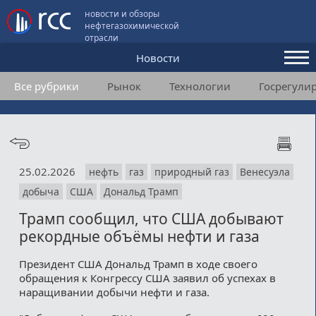
новости и обзоры
нефтегазохимической
отрасли
Новости
Все рубрики
Рынок
Технологии
Госрегули
Аналитика и мнения
Конференции
Видео
25.02.2026
нефть
газ
природный газ
Венесуэла
Подписка
добыча
США
Дональд Трамп
Трамп сообщил, что США добывают
Пользовательское соглашение
рекордные объёмы нефти и газа
Медиакит
Президент США Дональд Трамп в ходе своего
обращения к Конгрессу США заявил об успехах в
Контакты
наращивании добычи нефти и газа.