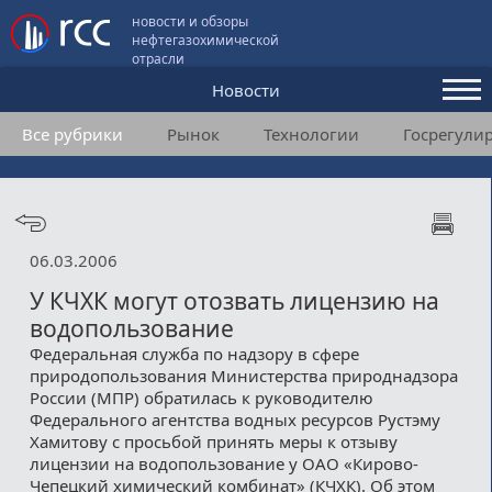
новости и обзоры
нефтегазохимической
отрасли
Новости
Все рубрики
Рынок
Технологии
Госрегули
Аналитика и мнения
Конференции
Видео
06.03.2006
Подписка
У КЧХК могут отозвать лицензию на
водопользование
Федеральная служба по надзору в сфере
Пользовательское соглашение
природопользования Министерства природнадзора
России (МПР) обратилась к руководителю
Медиакит
Федерального агентства водных ресурсов Рустэму
Хамитову с просьбой принять меры к отзыву
Контакты
лицензии на водопользование у ОАО «Кирово-
Чепецкий химический комбинат» (КЧХК). Об этом