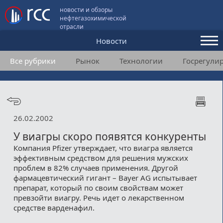
новости и обзоры
нефтегазохимической
отрасли
Новости
Все рубрики
Рынок
Технологии
Госрегули
Аналитика и мнения
Конференции
Видео
26.02.2002
Подписка
У виагры скоро появятся конкуренты
Компания Pfizer утверждает, что виагра является
эффективным средством для решения мужских
Пользовательское соглашение
проблем в 82% случаев применения. Другой
фармацевтический гигант – Bayer AG испытывает
Медиакит
препарат, который по своим свойствам может
превзойти виагру. Речь идет о лекарственном
Контакты
средстве варденафил.