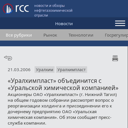
новости и обзоры
нефтегазохимической
отрасли
Новости
Все рубрики
Рынок
Технологии
Госрегули
Аналитика и мнения
Конференции
Видео
21.03.2006
Уралхим
Уралхимпласт
Подписка
«Уралхимпласт» объединится с
«Уральской химической компанией»
Пользовательское соглашение
Акционеры ОАО «Уралхимпласт» (г. Нижний Тагил)
на общем годовом собрании рассмотрят вопрос о
Медиакит
реорганизации холдинга и присоединении его к
дочернему предприятию ОАО «Уральская
Контакты
химическая компания». Об этом сообщает пресс-
служба компании.