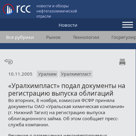
новости и обзоры
нефтегазохимической
отрасли
Новости
Все рубрики
Рынок
Технологии
Госрегули
Аналитика и мнения
Конференции
Видео
10.11.2005
Уралхим
Уралхимпласт
Подписка
«Уралхимпласт» подал документы на
регистрацию выпуска облигаций
Пользовательское соглашение
Во вторник, 8 ноября, комиссия ФСФР приняла
документы ОАО «Уральская химическая компания»
Медиакит
(г. Нижний Тагил) на регистрацию выпуска
облигационного займа. Об этом сообщает пресс-
Контакты
служба компании.
Решение о размещении неконвертируемых