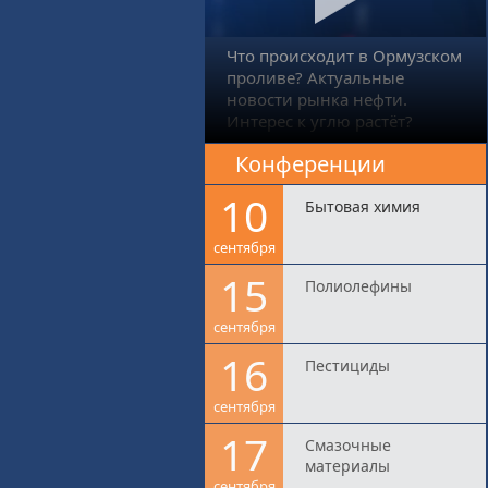
Что происходит в Ормузском
проливе? Актуальные
новости рынка нефти.
Интерес к углю растёт?
Конференции
10
Бытовая химия
сентября
15
Полиолефины
сентября
16
Пестициды
сентября
17
Смазочные
материалы
сентября