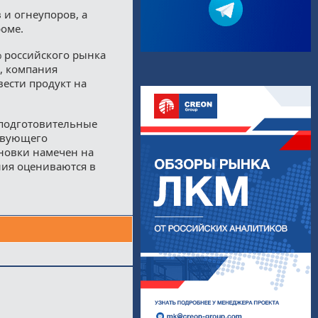
 и огнеупоров, а
оме.
 российского рынка
, компания
вести продукт на
 подготовительные
ствующего
ановки намечен на
ния оцениваются в