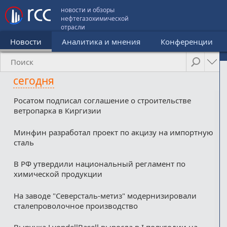
новости и обзоры
нефтегазохимической
отрасли
Новости
Аналитика и мнения
Конференции
сегодня
Росатом подписал соглашение о строительстве
ветропарка в Киргизии
Минфин разработал проект по акцизу на импортную
сталь
В РФ утвердили национальный регламент по
химической продукции
На заводе "Северсталь-метиз" модернизировали
сталепроволочное производство