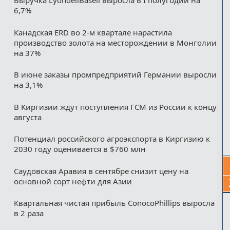
Выручка LyondellBasell выросла в I полугодии на
6,7%
Канадская ERD во 2-м квартале нарастила
производство золота на месторождении в Монголии
на 37%
В июне заказы промпредприятий Германии выросли
на 3,1%
В Киргизии ждут поступления ГСМ из России к концу
августа
Потенциал российского агроэкспорта в Киргизию к
2030 году оценивается в $760 млн
Саудовская Аравия в сентябре снизит цену на
основной сорт нефти для Азии
Квартальная чистая прибыль ConocoPhillips выросла
в 2 раза