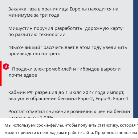
Закачка газа в хранилища Европы находится на
минимуме за три года
Мишустин поручил разработать "дорожную карту"
по развитию технологий
"Высочайший" рассчитывает в этом году увеличить
производство на треть
Эксклюзив
Продажи электромобилей и гибридов выросли
почти вдвое
Кабмин РФ разрешил до 1 июля 2027 года импорт,
выпуск и обращение бензина Евро-2, Евро-3, Евро-4
Росстат отметил снижение розничных цен на бензин
за неделю на 1,09%
Мы используем cookie-файлы, чтобы получить статистику, которая 
Минфин назвал ожидаемые нефтегазовые
может привести к неполадкам в работе сайта. Продолжая пользоват
допдоходы бюджета в августе