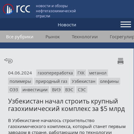
новости и обзоры
нефтегазохимической
отрасли
Новости
Все рубрики
Рынок
Технологии
Госрегули
Аналитика и мнения
Конференции
Видео
04.06.2024
газопереработка
ГХК
метанол
Подписка
полимеры
природный газ
Узбекистан
олефины
ОЭЗ
инвестиции
ВИЭ
ВЭС
СЭС
Пользовательское соглашение
Узбекистан начал строить крупный
газохимический комплекс за $5 млрд
Медиакит
В Узбекистане началось строительство
Контакты
газохимического комплекса, который станет первым
заводом в стране, работающим по технологии