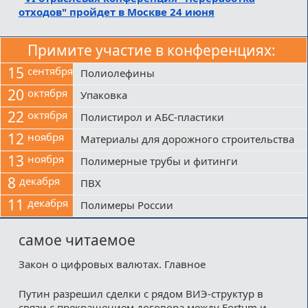
отходов" пройдет в Москве 24 июня
Примите участие в конференциях:
15
сентября
Полиолефины
20
октября
Упаковка
22
октября
Полистирол и АБС-пластики
12
ноября
Материалы для дорожного строительства
13
ноября
Полимерные трубы и фитинги
8
декабря
ПВХ
11
декабря
Полимеры России
самое читаемое
Закон о цифровых валютах. Главное
Путин разрешил сделки с рядом ВИЭ-структур в
связи с прекращением договора между Fortum и