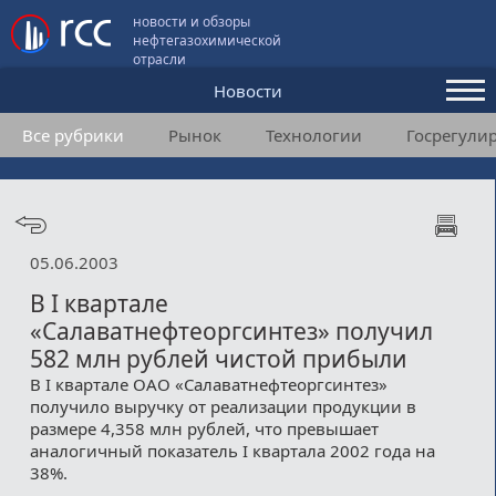
новости и обзоры
нефтегазохимической
отрасли
Новости
Все рубрики
Рынок
Технологии
Госрегули
Аналитика и мнения
Конференции
Видео
05.06.2003
Подписка
В I квартале
«Салаватнефтеоргсинтез» получил
582 млн рублей чистой прибыли
Пользовательское соглашение
В I квартале ОАО «Салаватнефтеоргсинтез»
получило выручку от реализации продукции в
Медиакит
размере 4,358 млн рублей, что превышает
аналогичный показатель I квартала 2002 года на
Контакты
38%.