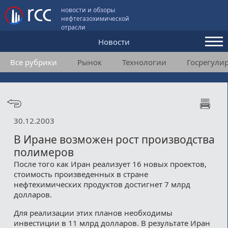
новости и обзоры
нефтегазохимической
отрасли
Новости
Все рубрики
Рынок
Технологии
Госрегули
Аналитика и мнения
Конференции
Видео
30.12.2003
Подписка
В Иране возможен рост производства
полимеров
После того как Иран реализует 16 новых проектов,
Пользовательское соглашение
стоимость произведенных в стране
нефтехимических продуктов достигнет 7 млрд
Медиакит
долларов.
Контакты
Для реализации этих планов необходимы
инвестиции в 11 млрд долларов. В результате Иран