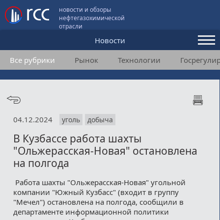
новости и обзоры
нефтегазохимической
отрасли
Новости
Все рубрики
Рынок
Технологии
Госрегули
Аналитика и мнения
Конференции
Видео
04.12.2024
уголь
добыча
Подписка
В Кузбассе работа шахты
"Ольжерасская-Новая" остановлена
Пользовательское соглашение
на полгода
Медиакит
Работа шахты "Ольжерасская-Новая" угольной
компании "Южный Кузбасс" (входит в группу
Контакты
"Мечел") остановлена на полгода, сообщили в
департаменте информационной политики