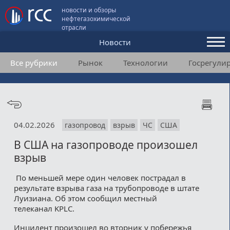
новости и обзоры
нефтегазохимической
отрасли
Новости
Все рубрики
Рынок
Технологии
Госрегули
Аналитика и мнения
Конференции
Видео
04.02.2026
газопровод
взрыв
ЧС
США
Подписка
В США на газопроводе произошел
взрыв
Пользовательское соглашение
По меньшей мере один человек пострадал в
результате взрыва газа на трубопроводе в штате
Медиакит
Луизиана. Об этом сообщил местный
телеканал KPLC.
Контакты
Инцидент произошел во вторник у побережья