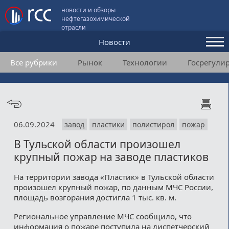
новости и обзоры
нефтегазохимической
отрасли
Новости
Все рубрики
Рынок
Технологии
Госрегули
Аналитика и мнения
Конференции
Видео
06.09.2024
завод
пластики
полистирол
пожар
Подписка
В Тульской области произошел
крупный пожар на заводе пластиков
Пользовательское соглашение
На территории завода «Пластик» в Тульской области
произошел крупный пожар, по данным МЧС России,
Медиакит
площадь возгорания достигла 1 тыс. кв. м.
Контакты
Региональное управление МЧС сообщило, что
информация о пожаре поступила на диспетчерский