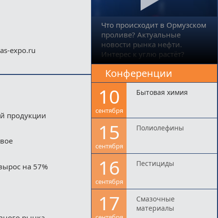
Что происходит в Ормузском
проливе? Актуальные
новости рынка нефти.
s-expo.ru
Интерес к углю растёт?
Конференции
10
Бытовая химия
сентября
ой продукции
15
Полиолефины
двое
сентября
16
Пестициды
вырос на 57%
сентября
17
Смазочные
материалы
ивного рынка
сентября