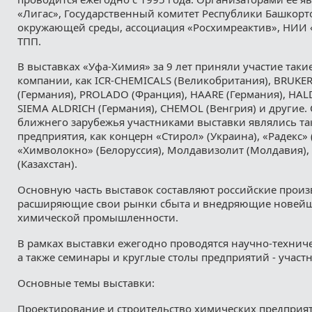
«Лигас», Государственный комитет Республики Башкорт
окружающей среды, ассоциация «Росхимреактив», НИИ «
ТПП.
В выставках «Уфа-Химия» за 9 лет приняли участие так
компании, как ICR-CHEMICALS (Великобритания), BRUKE
(Германия), PROLADO (Франция), HAARE (Германия), HAL
SIEMA ALDRICH (Германия), CHEMOL (Венгрия) и другие. 
ближнего зарубежья участниками выставки являлись та
предприятия, как концерн «Стирол» (Украина), «Радекс»
«Химволокно» (Белоруссия), Молдавизолит (Молдавия),
(Казахстан).
Основную часть выставок составляют российские произ
расширяющие свои рынки сбыта и внедряющие новейш
химической промышленности.
В рамках выставки ежегодно проводятся научно-технич
а также семинары и круглые столы предприятий - участ
Основные темы выставки:
Проектирование и строительство химических предприя