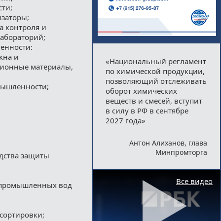
ти;
изаторы;
а контроля и
лабораторий;
енности:
кна и
«Национальный регламент
ционные материалы,
по химической продукции,
позволяющий отслеживать
мышленности;
оборот химических
веществ и смесей, вступит
в силу в РФ в сентябре
2027 года»
Антон Алиханов, глава
Минпромторга
дства защиты
Все видео
и промышленных вод
сортировки;