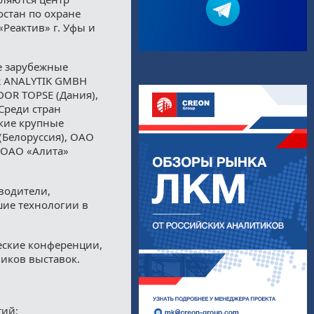
остан по охране
Реактив» г. Уфы и
ие зарубежные
R ANALYTIK GMBH
DOR TOPSE (Дания),
Среди стран
кие крупные
 (Белоруссия), ОАО
 ОАО «Алита»
водители,
ие технологии в
еские конференции,
ников выставок.
тий;