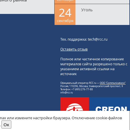
24
Уголь
сентября
Тех. поддержка: tech@rcc.ru
Оставить отзыв
Полное или частичное копирование
материалов сайта разрешено только с
указанием активной ссылки на
источник
Официальный оператор RCC.ru —
ООО "Communicationz"
Россия, 119296, Москва, Университетский проспект, 9
Телефон: +7 (495) 276-77-88
info@rcc.ru
йлах или измените настройки браузера. Отключение cookie-файлов
.