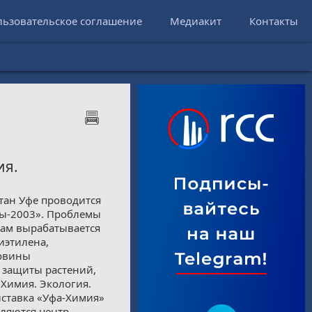
льзовательское соглашение
Медиакит
Контакты
ия.
стан Уфе проводится
ды-2003». Проблемы
 там вырабатывается
иэтилена,
ловины
 защиты растений,
«Химия. Экология.
ыставка «Уфа-Химия»
вляются центр