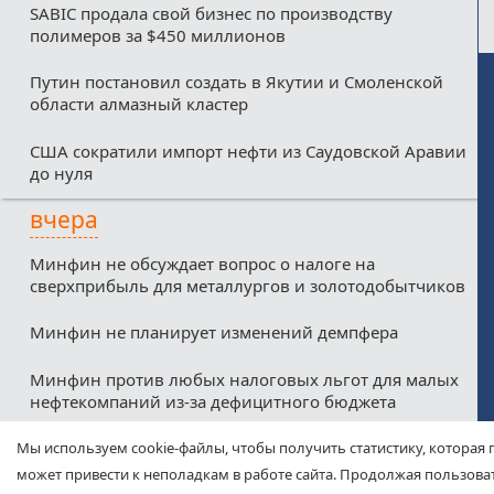
SABIC продала свой бизнес по производству
полимеров за $450 миллионов
Путин постановил создать в Якутии и Смоленской
области алмазный кластер
США сократили импорт нефти из Саудовской Аравии
до нуля
вчера
Минфин не обсуждает вопрос о налоге на
сверхприбыль для металлургов и золотодобытчиков
Минфин не планирует изменений демпфера
Минфин против любых налоговых льгот для малых
нефтекомпаний из-за дефицитного бюджета
Соглашение о свободной торговле между ЕАЭС и
Мы используем cookie-файлы, чтобы получить статистику, которая 
ОАЭ вступит в силу с 6 октября
может привести к неполадкам в работе сайта. Продолжая пользоват