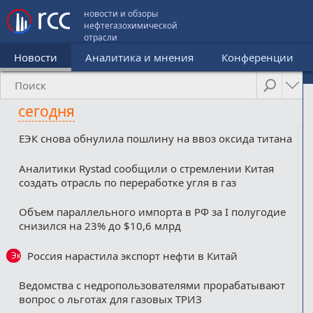
новости и обзоры
нефтегазохимической
отрасли
Новости
Аналитика и мнения
Конференции
сегодня
ЕЭК снова обнулила пошлину на ввоз оксида титана
Аналитики Rystad сообщили о стремлении Китая
создать отрасль по переработке угля в газ
Объем параллельного импорта в РФ за I полугодие
снизился на 23% до $10,6 млрд
Россия нарастила экспорт нефти в Китай
Эксклюзив
Ведомства с недропользователями прорабатывают
вопрос о льготах для газовых ТРИЗ