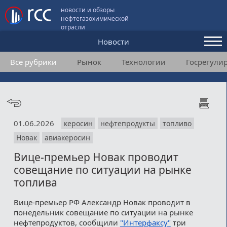
новости и обзоры
нефтегазохимической
отрасли
Новости
Все рубрики
Рынок
Технологии
Госрегули
Аналитика и мнения
Конференции
Видео
01.06.2026
керосин
нефтепродукты
топливо
Подписка
Новак
авиакеросин
Вице-премьер Новак проводит
Пользовательское соглашение
совещание по ситуации на рынке
топлива
Медиакит
Вице-премьер РФ Александр Новак проводит в
Контакты
понедельник совещание по ситуации на рынке
нефтепродуктов, сообщили
"Интерфаксу"
три