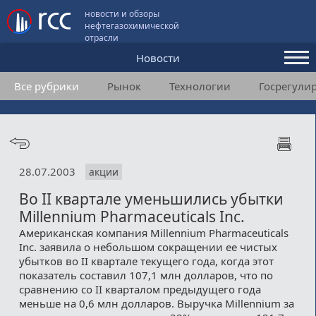
новости и обзоры
нефтегазохимической
отрасли
Новости
Все рубрики
Рынок
Технологии
Госрегули
Аналитика и мнения
Конференции
Видео
28.07.2003
акции
Подписка
Во II квартале уменьшились убытки
Millennium Pharmaceuticals Inc.
Пользовательское соглашение
Американская компания Millennium Pharmaceuticals
Inc. заявила о небольшом сокращении ее чистых
Медиакит
убытков во II квартале текущего года, когда этот
показатель составил 107,1 млн долларов, что по
Контакты
сравнению со II кварталом предыдущего года
меньше на 0,6 млн долларов. Выручка Millennium за