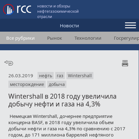
новости и обзоры
нефтегазохимической
отрасли
Новости
Все рубрики
Рынок
Технологии
Госрегули
Аналитика и мнения
Конференции
Видео
26.03.2019
нефть
газ
Wintershall
Подписка
месторождение
добыча
Wintershall в 2018 году увеличила
Пользовательское соглашение
добычу нефти и газа на 4,3%
Медиакит
Немецкая Wintershall, дочернее предприятие
концерна BASF, в 2018 году увеличила объем
Контакты
добычи нефти и газа на 4,3% по сравнению с 2017
годом, до 171 миллиона баррелей нефтяного