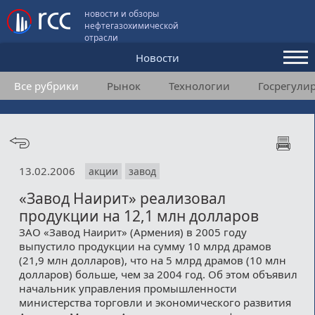
новости и обзоры
нефтегазохимической
отрасли
Новости
Все рубрики
Рынок
Технологии
Госрегули
Аналитика и мнения
Конференции
Видео
13.02.2006
акции
завод
Подписка
«Завод Наирит» реализовал
продукции на 12,1 млн долларов
Пользовательское соглашение
ЗАО «Завод Наирит» (Армения) в 2005 году
выпустило продукции на сумму 10 млрд драмов
Медиакит
(21,9 млн долларов), что на 5 млрд драмов (10 млн
долларов) больше, чем за 2004 год. Об этом объявил
Контакты
начальник управления промышленности
министерства торговли и экономического развития