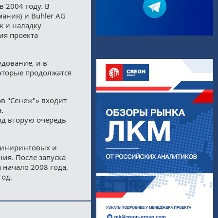
 2004 году. В
мания) и Buhler AG
ж и наладку
ия проекта
дование, и в
оторые продолжатся
в "Сенеж"» входит
.
од вторую очередь
жиниринговых и
ия. После запуска
 начало 2008 года,
год.