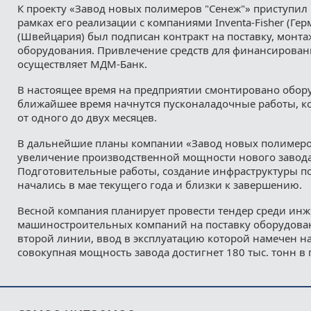
К проекту «Завод новых полимеров "Сенеж"» приступил в
рамках его реализации с компаниями Inventa-Fisher (Гер
(Швейцария) был подписан контракт на поставку, монта
оборудования. Привлечение средств для финансирован
осуществляет МДM-Банк.
В настоящее время на предприятии смонтировано обору
ближайшее время начнутся пусконаладочные работы, к
от одного до двух месяцев.
В дальнейшие планы компании «Завод новых полимеро
увеличение производственной мощности нового завода
Подготовительные работы, создание инфраструктуры п
начались в мае текущего года и близки к завершению.
Весной компания планирует провести тендер среди ин
машиностроительных компаний на поставку оборудован
второй линии, ввод в эксплуатацию которой намечен на
совокупная мощность завода достигнет 180 тыс. тонн в 