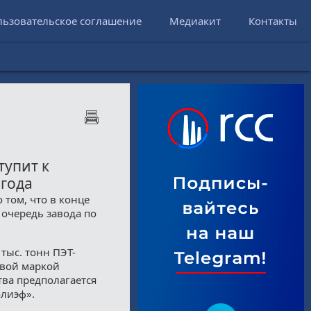
льзовательское соглашение
Медиакит
Контакты
тупит к
 года
том, что в конце
 очередь завода по
тыс. тонн ПЭТ-
овой маркой
тва предполагается
олиэф».