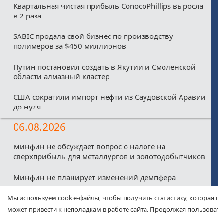
Квартальная чистая прибыль ConocoPhillips выросла
в 2 раза
SABIC продала свой бизнес по производству
полимеров за $450 миллионов
Путин постановил создать в Якутии и Смоленской
области алмазный кластер
США сократили импорт нефти из Саудовской Аравии
до нуля
06.08.2026
Минфин не обсуждает вопрос о налоге на
сверхприбыль для металлургов и золотодобытчиков
Минфин не планирует изменений демпфера
Минфин против любых налоговых льгот для малых
Мы используем cookie-файлы, чтобы получить статистику, которая 
нефтекомпаний из-за дефицитного бюджета
может привести к неполадкам в работе сайта. Продолжая пользоват