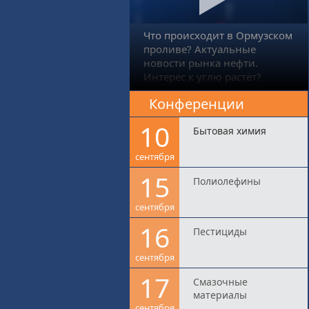
Что происходит в Ормузском
проливе? Актуальные
новости рынка нефти.
Интерес к углю растёт?
Конференции
10
Бытовая химия
сентября
15
Полиолефины
сентября
16
Пестициды
сентября
17
Смазочные
материалы
сентября