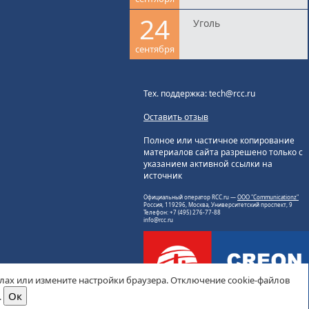
24
Уголь
сентября
Тех. поддержка: tech@rcc.ru
Оставить отзыв
Полное или частичное копирование
материалов сайта разрешено только с
указанием активной ссылки на
источник
Официальный оператор RCC.ru —
ООО "Communicationz"
Россия, 119296, Москва, Университетский проспект, 9
Телефон: +7 (495) 276-77-88
info@rcc.ru
йлах или измените настройки браузера. Отключение cookie-файлов
.