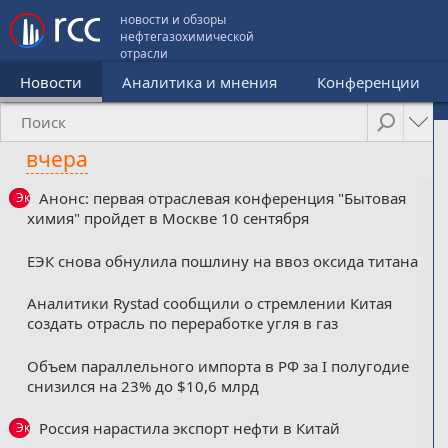
новости и обзоры
нефтегазохимической
отрасли
Новости
Аналитика и мнения
Конференции
вчера
Анонс: первая отраслевая конференция "Бытовая
Эксклюзив
химия" пройдет в Москве 10 сентября
ЕЭК снова обнулила пошлину на ввоз оксида титана
Аналитики Rystad сообщили о стремлении Китая
создать отрасль по переработке угля в газ
Объем параллельного импорта в РФ за I полугодие
снизился на 23% до $10,6 млрд
Россия нарастила экспорт нефти в Китай
Эксклюзив