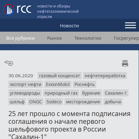
новости и обзоры
нефтегазохимической
отрасли
Новости
Все рубрики
Рынок
Технологии
Госрегули
Аналитика и мнения
Конференции
Видео
30.06.2020
газовый конденсат
нефтепереработка
Подписка
экспорт нефти
ExxonMobil
Роснефть
углеводороды
природный газ
бурение
Сахалин-1
Пользовательское соглашение
шельф
ONGC
Sodeco
месторождение
добыча
25 лет прошло с момента подписания
Медиакит
соглашения о начале первого
Контакты
шельфового проекта в России
"Сахалин-1"