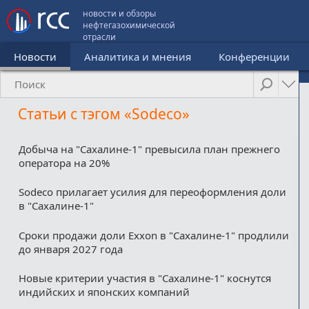
новости и обзоры
нефтегазохимической
отрасли
Новости
Аналитика и мнения
Конференции
Статьи с тэгом «Sodeco»
Добыча на "Сахалине-1" превысила план прежнего
оператора на 20%
Sodeco прилагает усилия для переоформления доли
в "Сахалине-1"
Сроки продажи доли Exxon в "Сахалине-1" продлили
до января 2027 года
Новые критерии участия в "Сахалине-1" коснутся
индийских и японских компаний