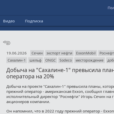
По
Видео
Подписка
19.06.2026
Сечин
экспорт нефти
ExxonMobil
Роснефт
Сахалин-1
шельф
ONGC
Sodeco
месторождение
доб
Добыча на "Сахалине-1" превысила пла
оператора на 20%
Добыча на проекте "Сахалин-1" превысила планы, кото
прежний оператор - американская Exxon, сообщил глав
исполнительный директор "Роснефти" Игорь Сечин на 
акционеров компании.
Он напомнил, что в 2022 году прежний оператор - Exxon