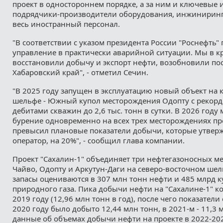
проект в одностороннем порядке, а за ним и ключевые
подрядчики-производители оборудования, инжинирин
весь иностранный персонал.
"В соответствии с указом президента России "Роснефть"
управление в практически аварийной ситуации. Мы в к
восстановили добычу и экспорт нефти, возобновили пос
Хабаровский край", - отметил Сечин.
"В 2025 году запущен в эксплуатацию новый объект на
шельфе - Южный купол месторождения Одопту с рекор
дебитами скважин до 2,6 тыс. тонн в сутки. В 2026 году
бурение одновременно на всех трех месторождениях про
превысил плановые показатели добычи, которые утвер
оператор, на 20%", - сообщил глава компании.
Проект "Сахалин-1" объединяет три нефтегазоносных м
Чайво, Одопту и Аркутун-Даги на северо-восточном ше
запасы оцениваются в 307 млн тонн нефти и 485 млрд 
природного газа. Пика добычи нефти на "Сахалине-1" к
2019 году (12,96 млн тонн в год), после чего показатели
2020 году было добыто 12,44 млн тонн, в 2021-м - 11,3 
данные об объемах добычи нефти на проекте в 2022-202