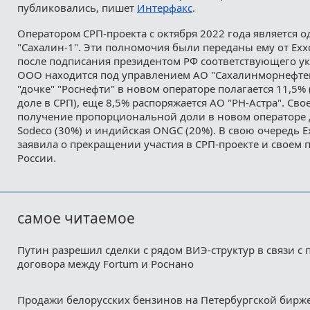
публиковались, пишет
Интерфакс
.
Оператором СРП-проекта с октября 2022 года является 
"Сахалин-1". Эти полномочия были переданы ему от Exxo
после подписания президентом РФ соответствующего ук
ООО находится под управлением АО "Сахалинморнефте
"дочке" "Роснефти" в новом операторе полагается 11,5
доле в СРП), еще 8,5% распоряжается АО "РН-Астра". Сво
получение пропорциональной доли в новом операторе 
Sodeco (30%) и индийская ONGC (20%). В свою очередь E
заявила о прекращении участия в СРП-проекте и своем 
России.
самое читаемое
Путин разрешил сделки с рядом ВИЭ-структур в связи с
договора между Fortum и Роснано
Продажи белорусских бензинов на Петербургской бирж