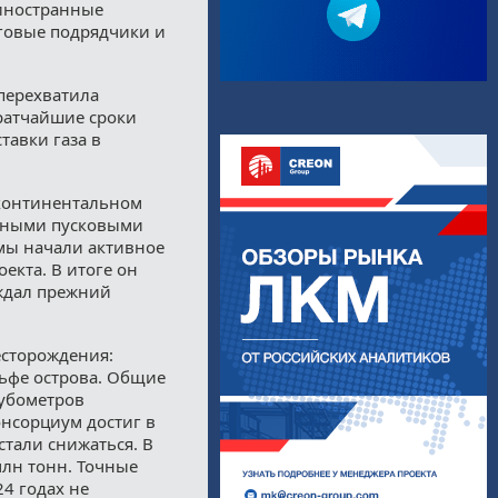
 иностранные
говые подрядчики и
 перехватила
ратчайшие сроки
тавки газа в
 континентальном
дными пусковыми
 мы начали активное
екта. В итоге он
ждал прежний
есторождения:
льфе острова. Общие
кубометров
онсорциум достиг в
 стали снижаться. В
млн тонн. Точные
4 годах не