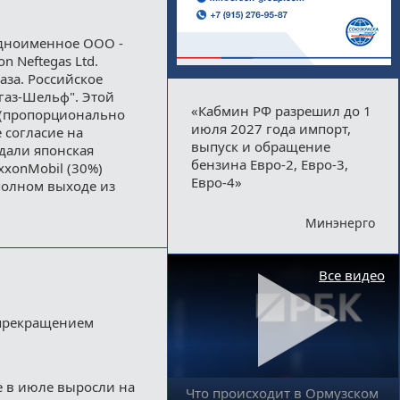
одноименное ООО -
n Neftegas Ltd.
аза. Российское
газ-Шельф". Этой
«Кабмин РФ разрешил до 1
% (пропорционально
июля 2027 года импорт,
е согласие на
выпуск и обращение
дали японская
бензина Евро-2, Евро-3,
xxonMobil (30%)
Евро-4»
полном выходе из
Минэнерго
Все видео
 прекращением
е в июле выросли на
Что происходит в Ормузском