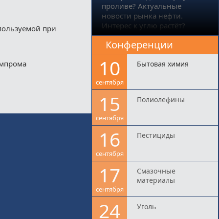
проливе? Актуальные
новости рынка нефти.
Интерес к углю растёт?
пользуемой при
Конференции
10
импрома
Бытовая химия
сентября
15
Полиолефины
сентября
16
Пестициды
сентября
17
Смазочные
материалы
сентября
24
Уголь