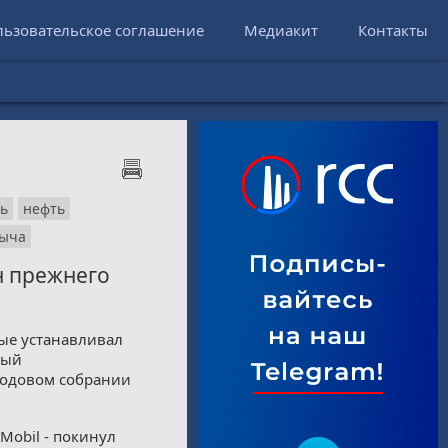
льзовательское соглашение
Медиакит
Контакты
ь
нефть
ыча
н прежнего
рые устанавливал
ный
годовом собрании
Mobil - покинул