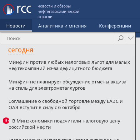
новости и обзоры
нефтегазохимической
отрасли
Новости
Аналитика и мнения
Конференции
сегодня
Минфин против любых налоговых льгот для малых
нефтекомпаний из-за дефицитного бюджета
Минфин не планирует обсуждение отмены акциза
на сталь для электрометаллургов
Соглашение о свободной торговле между ЕАЭС и
ОАЭ вступит в силу с 6 октября
В Минэкономики подсчитали налоговую цену
Эксклюзив
российской нефти