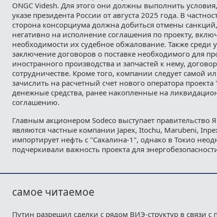
ONGC Videsh. Для этого они должны выполнить условия
указе президента России от августа 2025 года. В частно
сторона консорциума должна добиться отмены санкци
негативно на исполнение соглашения по проекту, вклю
необходимости их судебное обжалование. Также среди у
заключение договоров о поставке необходимого для пр
иностранного производства и запчастей к нему, догово
сотрудничестве. Кроме того, компании следует самой и
зачислить на расчетный счет нового оператора проекта 
денежные средства, ранее накопленные на ликвидацион
соглашению.
Главным акционером Sodeco выступает правительство Я
являются частные компании Japex, Itochu, Marubeni, Inpe
импортирует нефть с "Сахалина-1", однако в Токио нео
подчеркивали важность проекта для энергобезопасност
самое читаемое
Путин разрешил сделки с рядом ВИЭ-структур в связи с