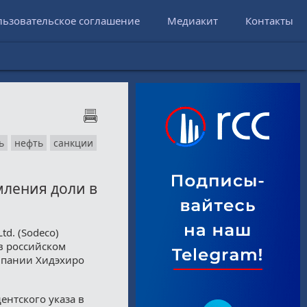
льзовательское соглашение
Медиакит
Контакты
ь
нефть
санкции
мления доли в
td. (Sodeco)
в российском
мпании Хидэхиро
ентского указа в