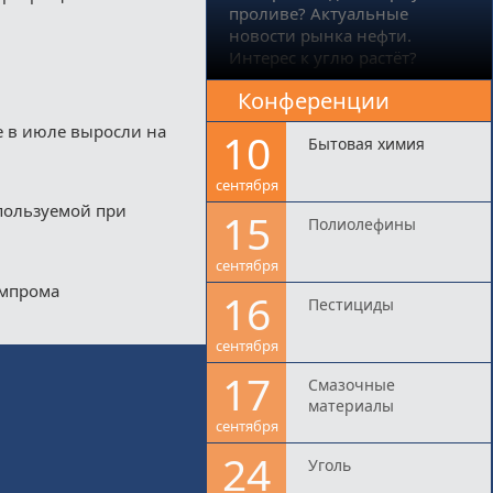
проливе? Актуальные
новости рынка нефти.
Интерес к углю растёт?
Конференции
е в июле выросли на
10
Бытовая химия
сентября
пользуемой при
15
Полиолефины
сентября
импрома
16
Пестициды
сентября
17
Смазочные
материалы
сентября
24
Уголь