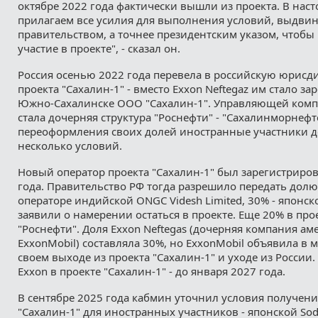
октябре 2022 года фактически вышли из проекта. В нас
прилагаем все усилия для выполнения условий, выдв
правительством, а точнее президентским указом, чтобы
участие в проекте", - сказал он.
Россия осенью 2022 года перевела в российскую юрисд
проекта "Сахалин-1" - вместо Exxon Neftegaz им стало з
Южно-Сахалинске ООО "Сахалин-1". Управляющей комп
стала дочерняя структура "Роснефти" - "Сахалинморнефт
переоформления своих долей иностранные участники 
несколько условий.
Новый оператор проекта "Сахалин-1" был зарегистриров
года. Правительство РФ тогда разрешило передать дол
операторе индийской ONGC Videsh Limited, 30% - японск
заявили о намерении остаться в проекте. Еще 20% в пр
"Роснефти". Доля Exxon Neftegas (дочерняя компания а
ExxonMobil) составляла 30%, но ExxonMobil объявила в м
своем выходе из проекта "Сахалин-1" и уходе из России
Exxon в проекте "Сахалин-1" - до января 2027 года.
В сентябре 2025 года кабмин уточнил условия получени
"Сахалин-1" для иностранных участников - японской So