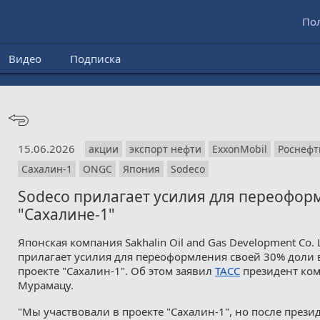
По
Видео
Подписка
15.06.2026
акции
экспорт нефти
ExxonMobil
Роснефт
Сахалин-1
ONGC
Япония
Sodeco
Sodeco прилагает усилия для переофор
"Сахалине-1"
Японская компания Sakhalin Oil and Gas Development Co. L
прилагает усилия для переоформления своей 30% доли 
проекте "Сахалин-1". Об этом заявил
ТАСС
президент ко
Мурамацу.
"Мы участвовали в проекте "Сахалин-1", но после презид