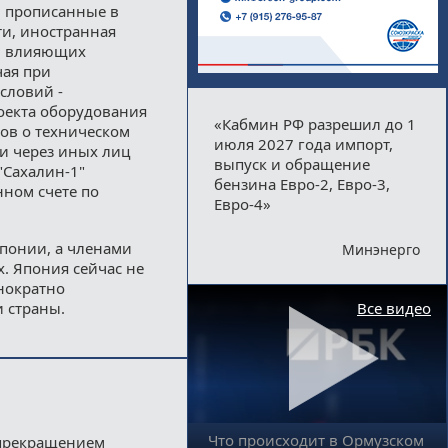
, прописанные в
сти, иностранная
й, влияющих
чая при
словий -
оекта оборудования
«Кабмин РФ разрешил до 1
ров о техническом
июля 2027 года импорт,
ли через иных лиц
выпуск и обращение
"Сахалин-1"
бензина Евро-2, Евро-3,
ном счете по
Евро-4»
понии, а членами
Минэнерго
x. Япония сейчас не
днократно
и страны.
Все видео
Что происходит в Ормузском
 прекращением