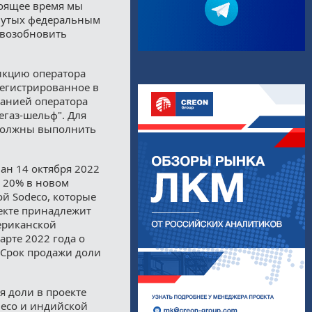
тоящее время мы
инутых федеральным
 возобновить
икцию оператора
арегистрированное в
анией оператора
егаз-шельф". Для
должны выполнить
ан 14 октября 2022
ю 20% в новом
ой Sodeco, которые
оекте принадлежит
мериканской
арте 2022 года о
. Срок продажи доли
я доли в проекте
deco и индийской