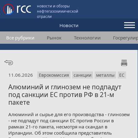
новости и обзоры
нефтегазохимической
отрасли
Новости
Все рубрики
Рынок
Технологии
Госрегули
Аналитика и мнения
Конференции
Видео
11.06.2026
Еврокомиссия
санкции
металлы
ЕС
Подписка
Алюминий и глинозем не подпадут
под санкции ЕС против РФ в 21-м
Пользовательское соглашение
пакете
Медиакит
Алюминий и сырье для его производства - глинозем
- не подпадут под санкции ЕС против России в
Контакты
рамках 21-го пакета, несмотря на скандал в
Ирландии. Об этом сообщила представитель