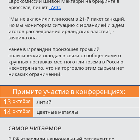
Еврокомиссии Шивон Макгарри на брифинге в
Брюсселе, пишет
ТАСС.
"Мы не включили глинозем в 21-й пакет санкций.
Но мы мониторим ситуацию с Ирландией и ждем
итогов расследования ирландских властей", -
заявила она.
Ранее в Ирландии произошел громкий
политический скандал в связи с сообщениями о
крупных поставках местного глинозема в Россию,
несмотря на то, что на торговлю этим сырьем нет
никаких ограничений.
Примите участие в конференциях:
13
октября
Литий
14
октября
Цветные металлы
самое читаемое
В РФ утвердили национальный регламент по