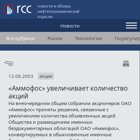
новости и обзоры
нефтегазохимической
отрасли
Новости
Все рубрики
Рынок
Технологии
Госрегули
Аналитика и мнения
Конференции
Видео
12.08.2003
акции
Подписка
«Аммофос» увеличивает количество
акций
Пользовательское соглашение
На внеочередном общем собрании акционеров ОАО
«Аммофос» приняты решения, связанные с
Медиакит
увеличением количества объявленных акций
Общества и размещением именных
Контакты
бездокументарных облигаций ОАО «Аммофос»,
конвертируемых в обыкновенные именные