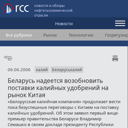
новости и обзоры
нефтегазохимической
отрасли
Новости
Все рубрики
Рынок
Технологии
Госрегули
Аналитика и мнения
Конференции
Видео
06.06.2006
калий
Беларуськалий
Подписка
Беларусь надеется возобновить
поставки калийных удобрений на
Пользовательское соглашение
рынок Китая
«Белорусская калийная компания» продолжает вести
Медиакит
пока безуспешные переговоры с Китаем на поставку
калийных удобрений. Об этом заявил первый вице-
Контакты
премьер правительства Беларуси Владимир
Семашко в своем докладе президенту Республики