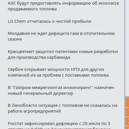
АЗС будут предоставлять информацию об экоклассе
продаваемого топлива
LG Chem отчиталась о чистой прибыли
Молдавия не ждет дефицита газа в отопительном
сезоне
Красцветмет защитил патентами новые разработки
для производства карбамида
Сербия открывает мощности НПЗ для других
компаний из‑за проблем с поставками топлива
В "Газпром межрегионгаз инжиниринг" назначен
новый генеральный директор
В Ленобласти ситуация с топливом не сказалась на
работе агропредприятий
Росстат зафиксировал дефляцию с 28 июля по 3
августа на 0,02% на фоне удешевления бензина