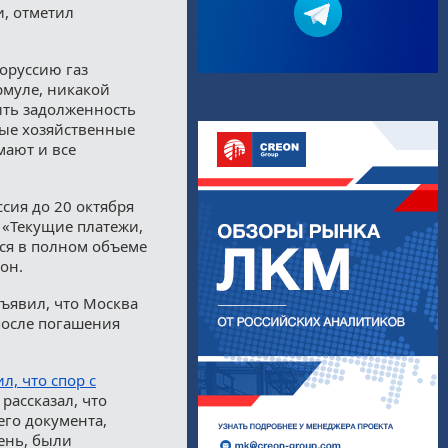
, отметил
оруссию газ
рмуле, никакой
ить задолженность
ные хозяйственные
мают и все
сия до 20 октября
. «Текущие платежи,
ся в полном объеме
он.
ъявил, что Москва
после погашения
л, что спор с
 рассказал, что
го документа,
ень, были