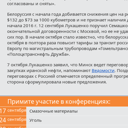
согласованы и сняты».
Белоруссия с начала года добивается снижения цен на р
$132 до $73 за 1000 кубометров и не признает наличия д
начала 2016 г. 12 сентября Лукашенко поручил Семашко 
окончательной договоренности с Москвой, но ее не уда
сих пор. В начале октября стало известно, что белорусск
октября в полтора раза повысит тарифы за транзит росс
Европу по магистральным трубопроводам «Гомельтранс
«Полоцктранснефть Дружба».
7 октября Лукашенко заявил, что Минск ведет переговор
закупках иранской нефти, напоминают
Ведомости
. Позд
переговорах с Россией отмечается определенный прогре
сторона сформулировала новые предложения.
Примите участие в конференциях:
17
сентября
Смазочные материалы
24
сентября
Уголь