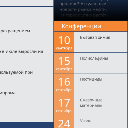
проливе? Актуальные
новости рынка нефти.
Интерес к углю растёт?
Конференции
 прекращением
10
Бытовая химия
сентября
е в июле выросли на
15
Полиолефины
сентября
пользуемой при
16
Пестициды
сентября
импрома
17
Смазочные
материалы
сентября
24
Уголь