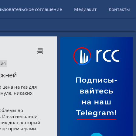
льзовательское соглашение
Медиакит
Контакты
сия
режней
цена на газ для
муле, никаких
роблемы во
. Из-за неполной
ник долг, который
вице-премьерами.