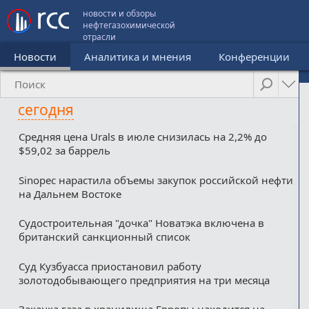
новости и обзоры
нефтегазохимической
отрасли
Новости
Аналитика и мнения
Конференции
сегодня
Средняя цена Urals в июле снизилась на 2,2% до
$59,02 за баррель
Sinopec нарастила объемы закупок российской нефти
на Дальнем Востоке
Судостроительная "дочка" Новатэка включена в
британский санкционный список
Суд Кузбуасса приостановил работу
золотодобывающего предприятия на три месяца