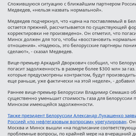
Сложившуюся ситуацию с ближайшим партнером России
Медведев, «нельзя назвать нормальной».
Медведев подчеркнул, что «цена на поставляемый в Бел
остается прежней, рассчитывается по существующей фо
корректировки не произведено». Он отметил, что погас
Минск должен для того, чтобы «восстановить нормаль
отношения». «Надеюсь, это белорусские партнеры пони
сделают», - сказал Медведев.
Вице-премьер Аркадий Дворкович сообщил, что Белорус
погасит задолженность в размере более $300 млн за газ
которые предусмотрены контрактом, будут производить
еще раньше, уже фактически на этой неделе», - добавил 
Раннее вице-премьер Белоруссии Владимир Семашко об
существенно уменьшит стоимость газа для Белоруссии 
Минском имеющейся задолженности.
Также президент Белоруссии Александр Лукашенко заяви
Россией «по нефтегазовым вопросам» урегулирован
. Он
Москва и Минск вышли «на подписание соответствующе
проблемные вопросы, по крайней мере на вчерашний д