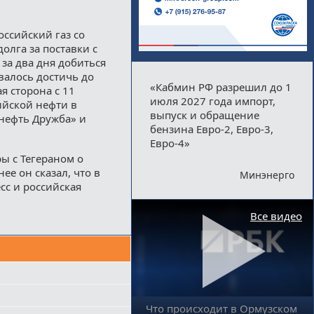
оссийский газ со
олга за поставки с
за два дня добиться
валось достичь до
«Кабмин РФ разрешил до 1
ая сторона с 11
июля 2027 года импорт,
ийской нефти в
выпуск и обращение
нефть Дружба» и
бензина Евро-2, Евро-3,
Евро-4»
ы с Тегераном о
нее он сказал, что в
Минэнерго
сс и российская
Все видео
Что происходит в Ормузском