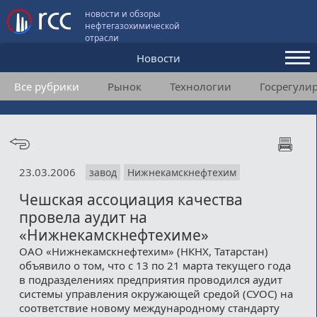
новости и обзоры
нефтегазохимической
отрасли
Новости
Все рубрики
Рынок
Технологии
Госрегули
Аналитика и мнения
Конференции
Видео
23.03.2006
завод
Нижнекамскнефтехим
Подписка
Чешская ассоциация качества
провела аудит на
Пользовательское соглашение
«Нижнекамскнефтехиме»
ОАО «Нижнекамскнефтехим» (НКНХ, Татарстан)
Медиакит
объявило о том, что с 13 по 21 марта текущего года
в подразделениях предприятия проводился аудит
Контакты
системы управления окружающей средой (СУОС) на
соответствие новому международному стандарту