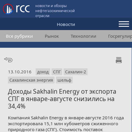
новости и обзоры
нефтегазохимической
отрасли
Новости
Все рубрики
Рынок
Технологии
Госрегули
Аналитика и мнения
Конференции
Видео
13.10.2016
доход
СПГ
Сахалин-2
Подписка
Сахалинская энергия
шельф
Доходы Sakhalin Energy от экспорта
Пользовательское соглашение
СПГ в январе-августе снизились на
34,4%
Медиакит
Компания Sakhalin Energy в январе-августе 2016 года
Контакты
экспортировала 15,1 млн кубометров сжиженного
природного газа (СПГ). Стоимость поставок