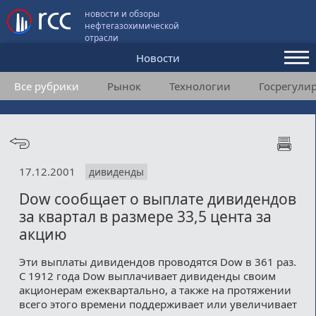
новости и обзоры
нефтегазохимической
отрасли
Новости
Все рубрики
Рынок
Технологии
Госрегули
Аналитика и мнения
Конференции
Видео
17.12.2001
дивиденды
Подписка
Dow сообщает о выплате дивидендов
за квартал в размере 33,5 цента за
Пользовательское соглашение
акцию
Медиакит
Эти выплаты дивидендов проводятся Dow в 361 раз.
С 1912 года Dow выплачивает дивиденды своим
Контакты
акционерам ежеквартально, а также на протяжении
всего этого времени поддерживает или увеличивает