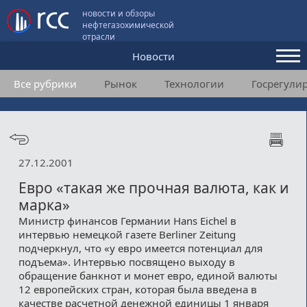
новости и обзоры
нефтегазохимической
отрасли
Новости
Все рубрики
Рынок
Технологии
Госрегули
Аналитика и мнения
Конференции
Видео
27.12.2001
Подписка
Евро «такая же прочная валюта, как и
марка»
Министр финансов Германии Hans Eichel в
Пользовательское соглашение
интервью немецкой газете Berliner Zeitung
подчеркнул, что «у евро имеется потенциал для
Медиакит
подъема». Интервью посвящено выходу в
обращение банкнот и монет евро, единой валюты
Контакты
12 европейских стран, которая была введена в
качестве расчетной денежной единицы 1 января