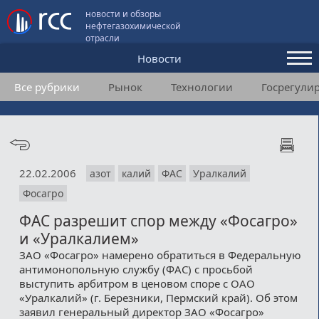
новости и обзоры
нефтегазохимической
отрасли
Новости
Все рубрики
Рынок
Технологии
Госрегули
Аналитика и мнения
Конференции
Видео
22.02.2006
азот
калий
ФАС
Уралкалий
Подписка
Фосагро
ФАС разрешит спор между «Фосагро»
Пользовательское соглашение
и «Уралкалием»
ЗАО «Фосагро» намерено обратиться в Федеральную
Медиакит
антимонопольную службу (ФАС) с просьбой
выступить арбитром в ценовом споре с ОАО
Контакты
«Уралкалий» (г. Березники, Пермский край). Об этом
заявил генеральный директор ЗАО «Фосагро»