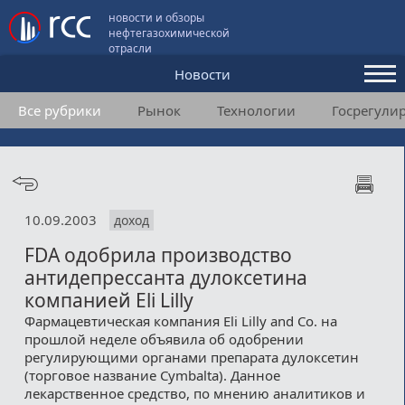
новости и обзоры
нефтегазохимической
отрасли
Новости
Все рубрики
Рынок
Технологии
Госрегули
Аналитика и мнения
Конференции
Видео
10.09.2003
доход
Подписка
FDA одобрила производство
антидепрессанта дулоксетина
Пользовательское соглашение
компанией Eli Lilly
Фармацевтическая компания Eli Lilly and Co. на
Медиакит
прошлой неделе объявила об одобрении
регулирующими органами препарата дулоксетин
Контакты
(торговое название Cymbalta). Данное
лекарственное средство, по мнению аналитиков и