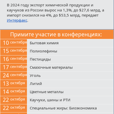
В 2024 году экспорт химической продукции и
каучуков из России вырос на 1,3%, до $27,6 млрд, а
импорт снизился на 4%, до $53,5 млрд, передает
Интерфакс
.
Примите участие в конференциях:
10
сентября
Бытовая химия
15
сентября
Полиолефины
16
сентября
Пестициды
17
сентября
Смазочные материалы
24
сентября
Уголь
13
октября
Литий
14
октября
Цветные металлы
22
октября
Каучуки, шины и РТИ
22
октября
Специальные жиры: Биоэкономика