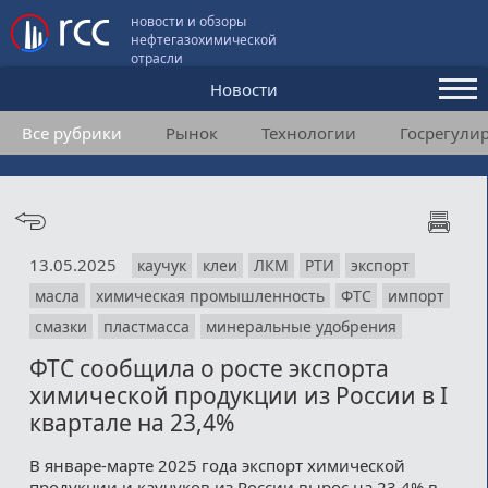
новости и обзоры
нефтегазохимической
отрасли
Новости
Все рубрики
Рынок
Технологии
Госрегули
Аналитика и мнения
Конференции
Видео
13.05.2025
каучук
клеи
ЛКМ
РТИ
экспорт
Подписка
масла
химическая промышленность
ФТС
импорт
смазки
пластмасса
минеральные удобрения
Пользовательское соглашение
ФТС сообщила о росте экспорта
химической продукции из России в I
Медиакит
квартале на 23,4%
Контакты
В январе-марте 2025 года экспорт химической
продукции и каучуков из России вырос на 23,4% в