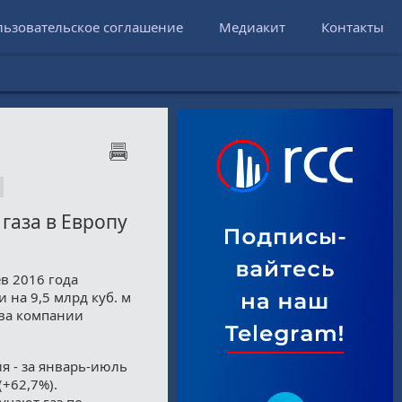
льзовательское соглашение
Медиакит
Контакты
 газа в Европу
в 2016 года
 на 9,5 млрд куб. м
ава компании
я - за январь-июль
(+62,7%).
учают газ по