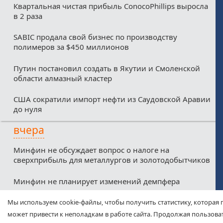
Квартальная чистая прибыль ConocoPhillips выросла
в 2 раза
SABIC продала свой бизнес по производству
полимеров за $450 миллионов
Путин постановил создать в Якутии и Смоленской
области алмазный кластер
США сократили импорт нефти из Саудовской Аравии
до нуля
вчера
Минфин не обсуждает вопрос о налоге на
сверхприбыль для металлургов и золотодобытчиков
Минфин не планирует изменений демпфера
Минфин против любых налоговых льгот для малых
Мы используем cookie-файлы, чтобы получить статистику, которая 
нефтекомпаний из-за дефицитного бюджета
может привести к неполадкам в работе сайта. Продолжая пользоват