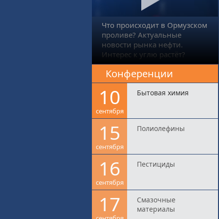
Что происходит в Ормузском
проливе? Актуальные
новости рынка нефти.
Интерес к углю растёт?
Конференции
10
Бытовая химия
сентября
15
Полиолефины
сентября
16
Пестициды
сентября
17
Смазочные
материалы
сентября