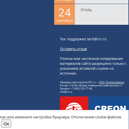
24
Уголь
сентября
Тех. поддержка: tech@rcc.ru
Оставить отзыв
Полное или частичное копирование
материалов сайта разрешено только с
указанием активной ссылки на
источник
Официальный оператор RCC.ru —
ООО "Communicationz"
Россия, 119296, Москва, Университетский проспект, 9
Телефон: +7 (495) 276-77-88
info@rcc.ru
йлах или измените настройки браузера. Отключение cookie-файлов
.