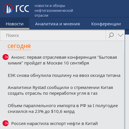
новости и обзоры
нефтегазохимической
отрасли
Новости
Аналитика и мнения
Конференции
сегодня
Анонс: первая отраслевая конференция "Бытовая
Эксклюзив
химия" пройдет в Москве 10 сентября
ЕЭК снова обнулила пошлину на ввоз оксида титана
Аналитики Rystad сообщили о стремлении Китая
создать отрасль по переработке угля в газ
Объем параллельного импорта в РФ за I полугодие
снизился на 23% до $10,6 млрд
Россия нарастила экспорт нефти в Китай
Эксклюзив