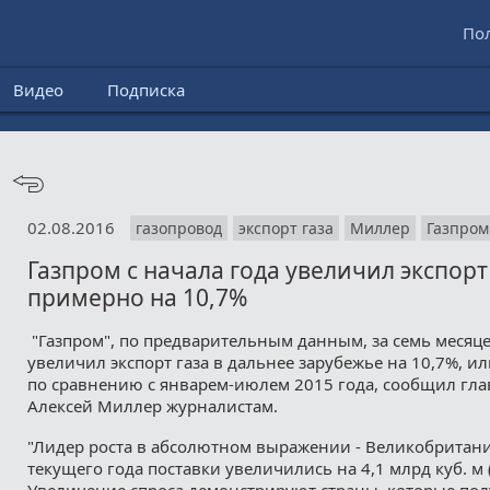
По
Видео
Подписка
02.08.2016
газопровод
экспорт газа
Миллер
Газпром
Газпром с начала года увеличил экспорт
примерно на 10,7%
"Газпром", по предварительным данным, за семь месяце
увеличил экспорт газа в дальнее зарубежье на 10,7%, или
по сравнению с январем-июлем 2015 года, сообщил гл
Алексей Миллер журналистам.
"Лидер роста в абсолютном выражении - Великобритани
текущего года поставки увеличились на 4,1 млрд куб. м 
Увеличение спроса демонстрируют страны, которые пол